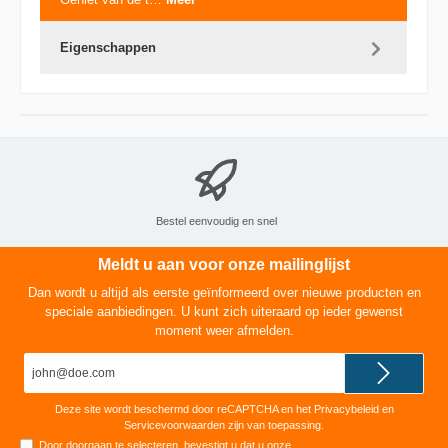
Eigenschappen
Bestel eenvoudig en snel
Meldt u aan voor onze mailinglijst
Dan wordt u altijd als eerste geïnformeerd over nieuwe producten en
speciale aanbiedingen. U kunt zich uiteraard op ieder gewenst
moment weer afmelden.
E-
mailadres*
Deze site wordt beschermd door reCAPTCHA en het
Privacybeleid
en
Servicevoorwaarden
zijn van toepassing.
Door doorgaan te selecteren, bevestigt u dat u onze