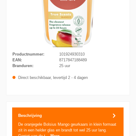
Productnummer:
101924930310
EAN:
8717847188489
Branduren:
25 uur
Direct beschikbaar, levertijd 2 - 4 dagen
Beschrijving
De oranjegele Bolsius Mango geurkaars in klein formaat
zit in een helder glas en brandt tot wel 25 uur lang.
Geniet van de t…
Meer