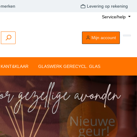
A-merken
Levering op rekening
Service/help
Mijn account
KANT&KLAAR
GLASWERK GERECYCL. GLAS
Buitenkaarsen
Tafelkaarsen
Drijflichten
Dompelkaarsen
Stompkaarsen
Tonkkaarsen
Silhouette rustiekkaarsen
Tafelkaarsen
Clean Light
aarsen
Drijflichten