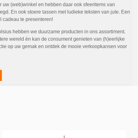
oor uw (web)winkel en hebben daar ook sfeeritems van
gd. En ook stoere tassen met ludieke teksten van jute. Een
l cadeau te presenteren!
olsius hebben we duurzame producten in ons assortiment.
tere wereld én kan de consument genieten van (h)eerlijke
ectie op uw gemak en ontdek de mooie verkoopkansen voor