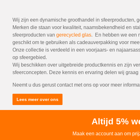
Wij zijn een dynamische groothandel in sfeerproducten, 
Merken die staan voor kwaliteit, naamsbekendheid en st
sfeerproducten van
gerecycled glas
. En hebben we een m
geschikt om te gebruiken als cadeauverpakking voor mee
Onze collectie is verdeeld in een voorjaars- en najaarsas
op sfeergebied.
Wij beschikken over uitgebreide productkennis en zijn ve
sfeerconcepten. Deze kennis en ervaring delen wij graag 
Neemt u dus gerust contact met ons op voor meer informat
Lees meer over ons
Altijd 5% w
Maak een account aan om prijze