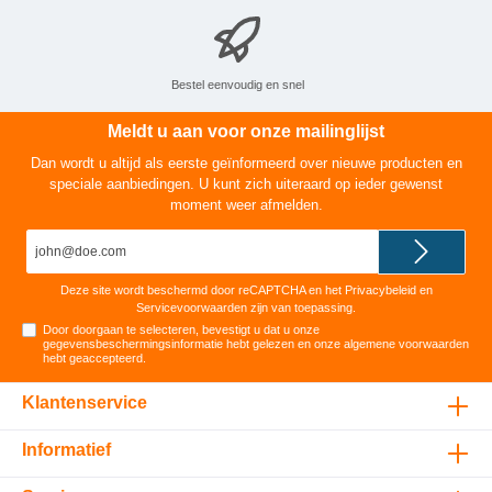
Bestel eenvoudig en snel
Meldt u aan voor onze mailinglijst
Dan wordt u altijd als eerste geïnformeerd over nieuwe producten en
speciale aanbiedingen. U kunt zich uiteraard op ieder gewenst
moment weer afmelden.
E-
mailadres*
Deze site wordt beschermd door reCAPTCHA en het
Privacybeleid
en
Servicevoorwaarden
zijn van toepassing.
Door doorgaan te selecteren, bevestigt u dat u onze
gegevensbeschermingsinformatie
hebt gelezen en onze
algemene voorwaarden
hebt geaccepteerd
.
Klantenservice
Informatief