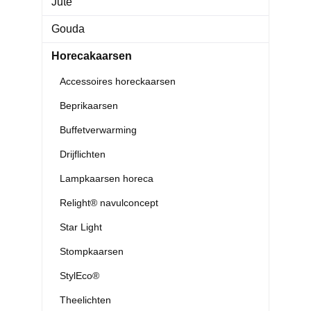
Jute
Gouda
Horecakaarsen
Accessoires horeckaarsen
Beprikaarsen
Buffetverwarming
Drijflichten
Lampkaarsen horeca
Relight® navulconcept
Star Light
Stompkaarsen
StylEco®
Theelichten