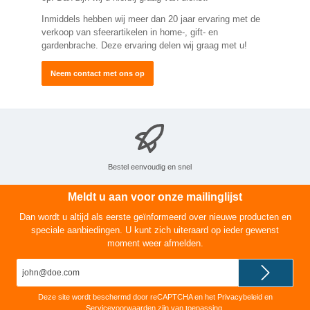
Inmiddels hebben wij meer dan 20 jaar ervaring met de
verkoop van sfeerartikelen in home-, gift- en
gardenbrache. Deze ervaring delen wij graag met u!
Neem contact met ons op
Bestel eenvoudig en snel
Meldt u aan voor onze mailinglijst
Dan wordt u altijd als eerste geïnformeerd over nieuwe producten en
speciale aanbiedingen. U kunt zich uiteraard op ieder gewenst
moment weer afmelden.
E-
mailadres*
Deze site wordt beschermd door reCAPTCHA en het
Privacybeleid
en
Servicevoorwaarden
zijn van toepassing.