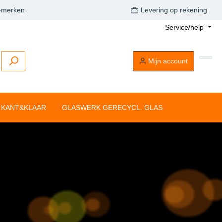
A-merken
Levering op rekening
Service/help
Mijn account
KANT&KLAAR
GLASWERK GERECYCL. GLAS
Buitenkaarsen
Tafelkaarsen
Drijflichten
Dompelkaarsen
Stompkaarsen
Tonkkaarsen
Silhouette rustiekkaarsen
Tafelkaarsen
Clean Light
aarsen
Drijflichten