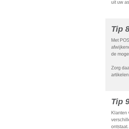
uit uw a
Tip 
Met POS 
afwijken
de mogel
Zorg daa
artikelen
Tip 
Klanten 
verschil
ontstaat