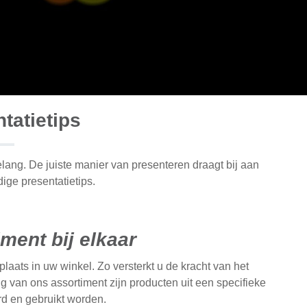
tatietips
lang. De juiste manier van presenteren draagt bij aan
ge presentatietips.
iment bij elkaar
aats in uw winkel. Zo versterkt u de kracht van het
g van ons assortiment zijn producten uit een specifieke
d en gebruikt worden.