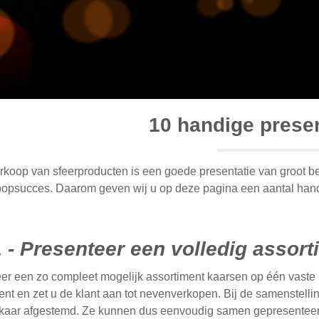
10 handige presen
erkoop van sfeerproducten is een goede presentatie van groot be
opsucces. Daarom geven wij u op deze pagina een aantal handi
1 - Presenteer een volledig assort
er een zo compleet mogelijk assortiment kaarsen op één vaste pl
ent en zet u de klant aan tot nevenverkopen. Bij de samenstellin
elkaar afgestemd. Ze kunnen dus eenvoudig samen gepresenteer