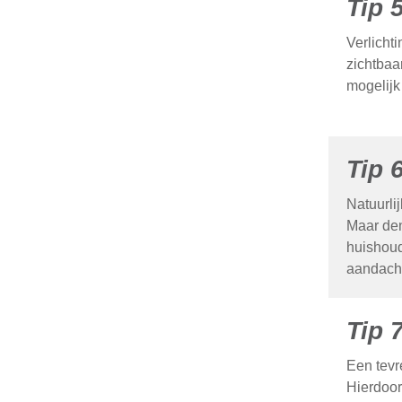
Tip 
Verlicht
zichtbaa
mogelijk 
Tip 
Natuurli
Maar den
huishoud
aandacht
Tip 
Een tevr
Hierdoor