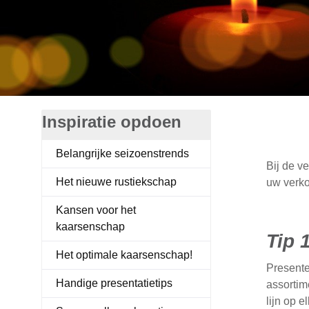
Accessoires kaarsen
Displays
Inspiratie opdoen
Belangrijke seizoenstrends
Bij de v
Het nieuwe rustiekschap
uw verko
Kansen voor het
kaarsenschap
Tip 
Het optimale kaarsenschap!
Presente
Handige presentatietips
assortim
lijn op 