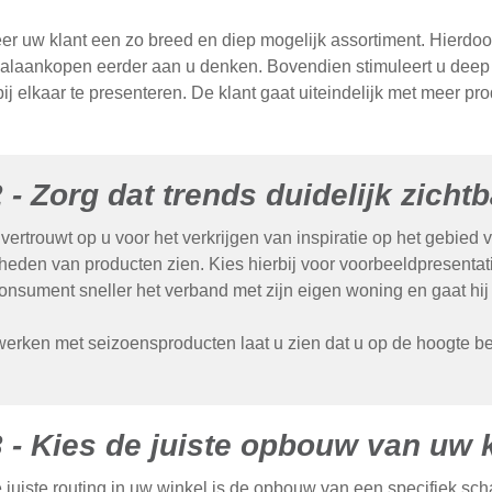
er uw klant een zo breed en diep mogelijk assortiment. Hierdoor
aalaankopen eerder aan u denken. Bovendien stimuleert u deep 
ij elkaar te presenteren. De klant gaat uiteindelijk met meer pro
2 - Zorg dat trends duidelijk zichtb
 vertrouwt op u voor het verkrijgen van inspiratie op het gebied 
heden van producten zien. Kies hierbij voor voorbeeldpresentatie
consument sneller het verband met zijn eigen woning en gaat hij 
werken met seizoensproducten laat u zien dat u op de hoogte ben
3 - Kies de juiste opbouw van uw
 juiste routing in uw winkel is de opbouw van een specifiek scha