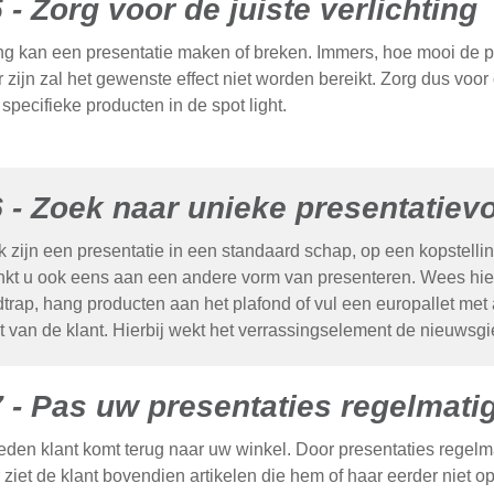
5 - Zorg voor de juiste verlichting
ing kan een presentatie maken of breken. Immers, hoe mooi de 
r zijn zal het gewenste effect niet worden bereikt. Zorg dus voor
specifieke producten in de spot light.
6 - Zoek naar unieke presentatie
jk zijn een presentatie in een standaard schap, op een kopstellin
kt u ook eens aan een andere vorm van presenteren. Wees hierb
trap, hang producten aan het plafond of vul een europallet met a
 van de klant. Hierbij wekt het verrassingselement de nieuwsgie
7 - Pas uw presentaties regelmati
eden klant komt terug naar uw winkel. Door presentaties regelmat
 ziet de klant bovendien artikelen die hem of haar eerder niet