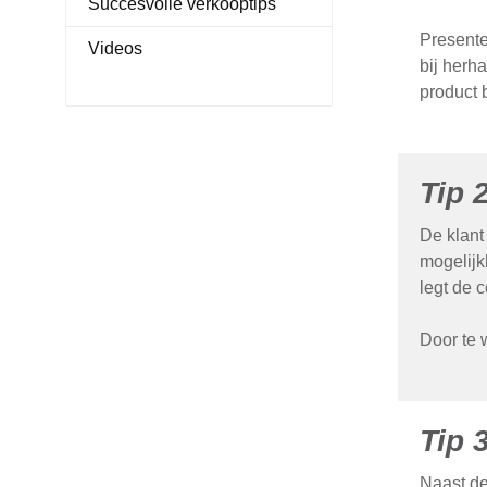
Succesvolle verkooptips
Presente
Videos
bij herh
product b
Tip 
De klant
mogelijk
legt de 
Door te 
Tip 
Naast de