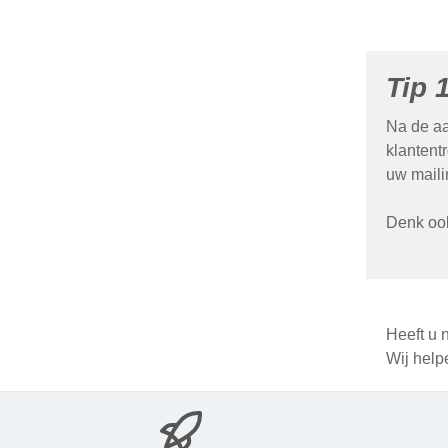
Tip 
Na de aa
klantent
uw maili
Denk ook
Heeft u 
Wij help