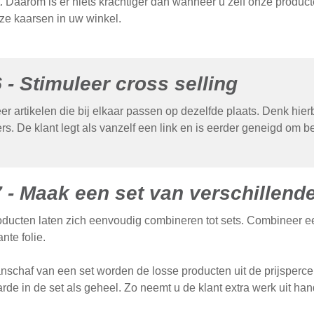
. Daarom is er niets krachtiger dan wanneer u zelf onze producte
ze kaarsen in uw winkel.
6 - Stimuleer cross selling
er artikelen die bij elkaar passen op dezelfde plaats. Denk hier
rs. De klant legt als vanzelf een link en is eerder geneigd om b
7 - Maak een set van verschillend
ducten laten zich eenvoudig combineren tot sets. Combineer ee
nte folie.
anschaf van een set worden de losse producten uit de prijsperc
de in de set als geheel. Zo neemt u de klant extra werk uit han