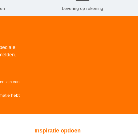
ken
Levering op rekening
peciale
melden.
den
zijn van
matie
hebt
Inspiratie opdoen