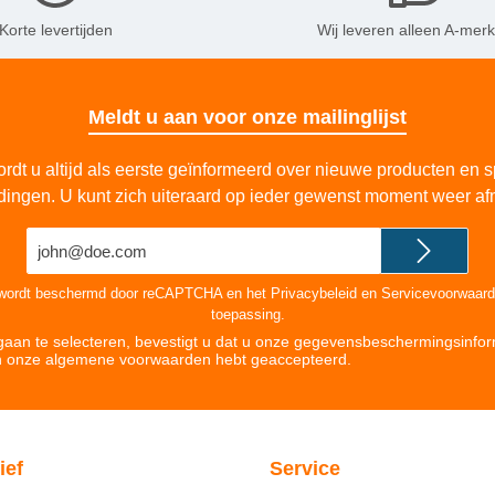
Korte levertijden
Wij leveren alleen A-mer
Meldt u aan voor onze mailinglijst
rdt u altijd als eerste geïnformeerd over nieuwe producten en s
dingen. U kunt zich uiteraard op ieder gewenst moment weer af
E-
mailadres*
 wordt beschermd door reCAPTCHA en het
Privacybeleid
en
Servicevoorwaar
toepassing.
aan te selecteren, bevestigt u dat u onze
gegevensbeschermingsinfor
n onze
algemene voorwaarden hebt geaccepteerd
.
ief
Service