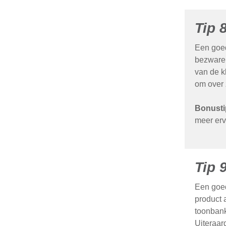
Tip 
Een goed
bezwaren
van de k
om over 
Bonusti
meer erv
Tip 
Een goed
product 
toonbank
Uiteraar