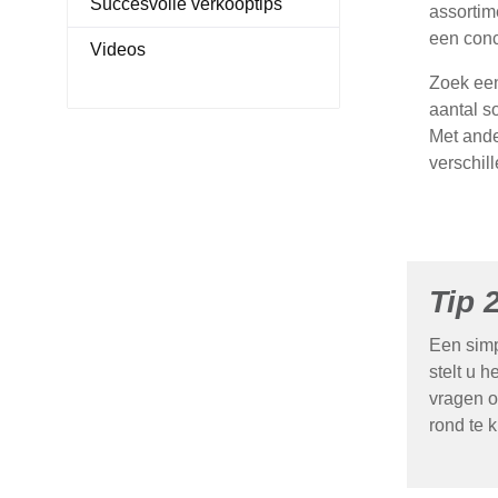
Succesvolle verkooptips
assortim
een conc
Videos
Zoek een
aantal s
Met ande
verschill
Tip 
Een simp
stelt u 
vragen of
rond te k