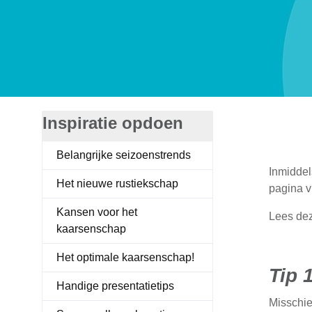
Accessoires kaarsen
Displays
Inspiratie opdoen
Belangrijke seizoenstrends
Inmiddel
Het nieuwe rustiekschap
pagina v
Kansen voor het
Lees dez
kaarsenschap
Het optimale kaarsenschap!
Tip 
Handige presentatietips
Misschie