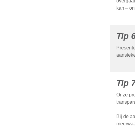
overgaat
kan – on
Tip 
Presente
aansteke
Tip 
Onze pro
transpara
Bij de a
meerwaar