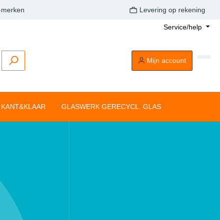
A-merken
Levering op rekening
Service/help
Mijn account
KANT&KLAAR
GLASWERK GERECYCL. GLAS
Buitenkaarsen
Tafelkaarsen
Drijflichten
Dompelkaarsen
Stompkaarsen
Tonkkaarsen
Silhouette rustiekkaarsen
Tafelkaarsen
Clean Light
aarsen
Drijflichten