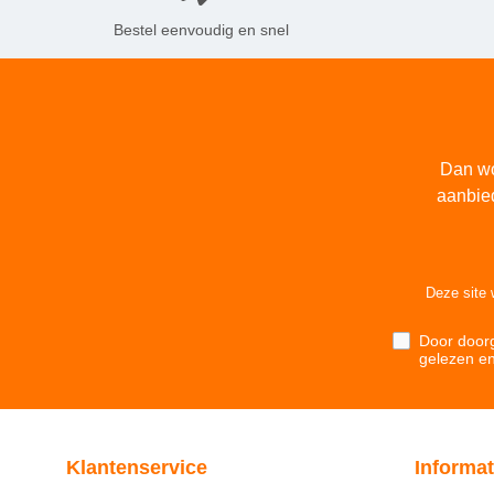
Bestel eenvoudig en snel
Dan wo
aanbie
Deze site
Door doorg
gelezen e
Klantenservice
Informat