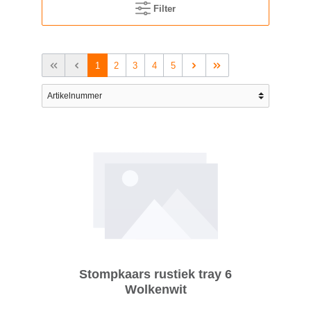
Filter
1
2
3
4
5
Stompkaars rustiek tray 6
Wolkenwit