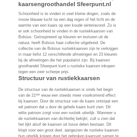
kaarsengroothandel Sfeerpunt.nl
Schoonheid is te vinden in veel kleine dingen, zoals de
mooie blauwe lucht na een dag regen of het licht en de
warmte van een kaars op een koude winteravond. Zo is
er ook schoonheid te vinden in de rustiekkaarsen van
Bolsius. Geïnspireerd op kleuren en texturen uit de
natuur, heeft Bolsius haar collectie uitgebreid. De
collectie van de Bolsius rustiekkaarsen zijn te verkrijgen
in maar liefst 12 verschillende afmetingen en 23 kleuren
bij de afmetingen die het populairst zijn. Bij kaarsen
groothandel Sfeerpunt kunt u rustieke kaarsen inkopen
tegen een zeer scherpe prijs.
Structuur van rustiekkaarsen
De structuur van de rustiekkaarsen is sinds het begin
ste
van de 21
eeuw een steeds meer voorkomend effect
bij kaarsen. Door de structuur van de kaars ontstaat een
wit patroon dat u door de gehele kaars kunt zien. Dit
witte patroon zorgt voor een rustiek uiterlijk. Wanneer u
de rustiekkaarsen van dichterbij bekijkt, zult u zien dat
het lijkt alsof de kaarsen uit losse delen bestaan. Dit
klopt voor een groot deel, aangezien de rustieke kaarsen
hun uiterlijk krijgen door het gebroken kaarsvet samen te