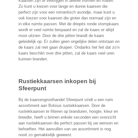
Kaarsen zijn te verkrijgen in allerlei vormen en maten.
Zo kunt u kiezen voor lange en dunne kaarsen die
perfect zijn voor een romantisch avondje, maar kunt u
ook kiezen voor kaarsen die groter dan normaal zijn en
in elke ruimte passen. Met de driepits ronde stompkaars
wordt er veel ruimte bespaard en zal de kaars er altijd
mooi uitzien. Door de drie pitten brandt de kaars
geleidelijk op. Er zullen geen ongelijke delen ontstaan en
de kaars zal niet gaan druipen. Ondanks het feit dat zo’n
kaars beschikt over drie pitten, zal de kaars veel uren
kunnen branden.
Rustiekkaarsen inkopen bij
Sfeerpunt
Bij de kaarsengroothandel Sfeerpunt vindt u een ruim
assortiment aan Bolsius rustiekkaarsen. Door de
rustiekkaarsen te filteren op branduren, hoogte, kleur en
breedte, heeft u binnen enkele seconden een overzicht
aan rustiekkaarsen die perfect passen bij uw wensen en
behoeften. Het aanvullen van uw assortiment is nog
nooit zo gemakkelijk geweest.