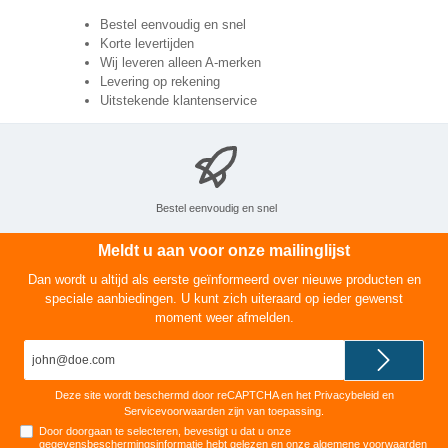
Bestel eenvoudig en snel
Korte levertijden
Wij leveren alleen A-merken
Levering op rekening
Uitstekende klantenservice
Bestel eenvoudig en snel
Meldt u aan voor onze mailinglijst
Dan wordt u altijd als eerste geïnformeerd over nieuwe producten en
speciale aanbiedingen. U kunt zich uiteraard op ieder gewenst
moment weer afmelden.
E-
mailadres*
Deze site wordt beschermd door reCAPTCHA en het
Privacybeleid
en
Servicevoorwaarden
zijn van toepassing.
Door doorgaan te selecteren, bevestigt u dat u onze
gegevensbeschermingsinformatie
hebt gelezen en onze
algemene voorwaarden