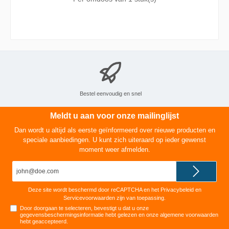
katoenen lontje altijd een perfecte vlam, zonder
zw
Bestel eenvoudig en snel
Meldt u aan voor onze mailinglijst
Dan wordt u altijd als eerste geïnformeerd over nieuwe producten en
speciale aanbiedingen. U kunt zich uiteraard op ieder gewenst
moment weer afmelden.
E-
mailadres*
Deze site wordt beschermd door reCAPTCHA en het
Privacybeleid
en
Servicevoorwaarden
zijn van toepassing.
Door doorgaan te selecteren, bevestigt u dat u onze
gegevensbeschermingsinformatie
hebt gelezen en onze
algemene voorwaarden
hebt geaccepteerd
.