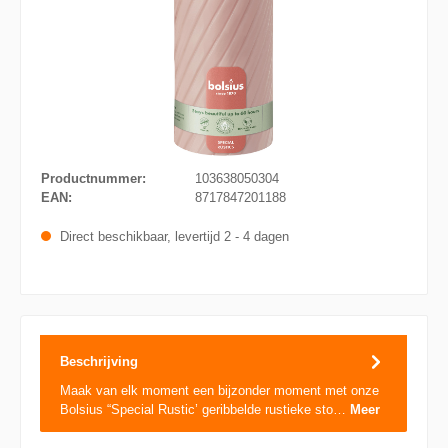
Productnummer:
103638050304
EAN:
8717847201188
Direct beschikbaar, levertijd 2 - 4 dagen
Beschrijving
Maak van elk moment een bijzonder moment met onze
Bolsius “Special Rustic’ geribbelde rustieke sto…
Meer