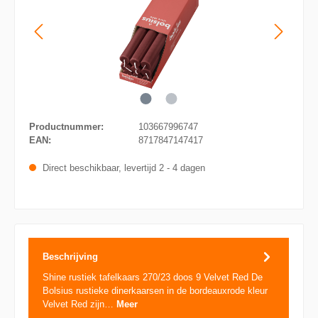
Productnummer:
103667996747
EAN:
8717847147417
Direct beschikbaar, levertijd 2 - 4 dagen
Beschrijving
Shine rustiek tafelkaars 270/23 doos 9 Velvet Red De
Bolsius rustieke dinerkaarsen in de bordeauxrode kleur
Velvet Red zijn…
Meer