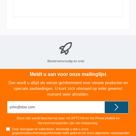
lontje altijd een perfecte vlam, zonder zw
Bestel eenvoudig en snel
Meldt u aan voor onze mailinglijst
Dan wordt u altijd als eerste geïnformeerd over nieuwe producten en
speciale aanbiedingen. U kunt zich uiteraard op ieder gewenst
moment weer afmelden.
E-
mailadres*
Deze site wordt beschermd door reCAPTCHA en het
Privacybeleid
en
Servicevoorwaarden
zijn van toepassing.
Door doorgaan te selecteren, bevestigt u dat u onze
gegevensbeschermingsinformatie
hebt gelezen en onze
algemene voorwaarden