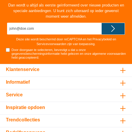
Dan wordt u altijd als eerste geïnformeerd over nieuwe producten en
speciale aanbiedingen. U kunt zich uiteraard op ieder gewenst
moment weer afmelden.
E-
mailadres*
Deze site wordt beschermd door reCAPTCHA en het
Privacybeleid
en
Servicevoorwaarden
zijn van toepassing.
Door doorgaan te selecteren, bevestigt u dat u onze
gegevensbeschermingsinformatie
hebt gelezen en onze
algemene voorwaarden
hebt geaccepteerd
.
Klantenservice
Informatief
Service
Inspiratie opdoen
Trendcollecties