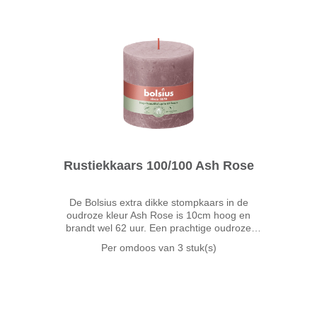
Rustiekkaars 100/100 Ash Rose
De Bolsius extra dikke stompkaars in de
oudroze kleur Ash Rose is 10cm hoog en
brandt wel 62 uur. Een prachtige oudroze
matte kleurtint die verrassend combineert met
Per omdoos van
3 stuk(s)
bruin, goud, grijs of pastelkleuren. Een trendy
kleur die past bij elk seizoen.