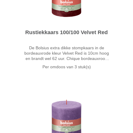
Rustiekkaars 100/100 Velvet Red
De Bolsius extra dikke stompkaars in de
bordeauxrode kleur Velvet Red is 10cm hoog
en brandt wel 62 uur. Chique bordeauxrood
zoals de kleur van fluweel en donkerrode biet.
Per omdoos van
3 stuk(s)
Velvet Red is een mooie matte diepe roodtint
en verwarmt je interieur.