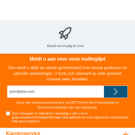
je een vleugje M
Bestel eenvoudig en snel
Meldt u aan voor onze mailinglijst
Dan wordt u altijd als eerste geïnformeerd over nieuwe producten en
speciale aanbiedingen. U kunt zich uiteraard op ieder gewenst
moment weer afmelden.
E-
mailadres*
Deze site wordt beschermd door reCAPTCHA en het
Privacybeleid
en
Servicevoorwaarden
zijn van toepassing.
Door doorgaan te selecteren, bevestigt u dat u onze
gegevensbeschermingsinformatie
hebt gelezen en onze
algemene voorwaarden
hebt geaccepteerd
.
Klantenservice