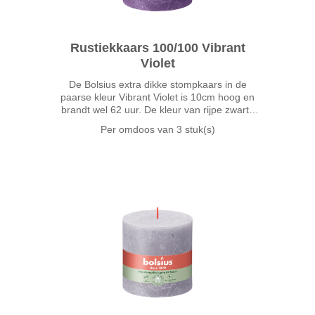
Rustiekkaars 100/100 Vibrant
Violet
De Bolsius extra dikke stompkaars in de
paarse kleur Vibrant Violet is 10cm hoog en
brandt wel 62 uur. De kleur van rijpe zwarte
bessen is de basis voor Vibrant Violet. Een
Per omdoos van
3 stuk(s)
heldere frisse paarstint die opvalt en waarmee
je vrolijkheid en energie i