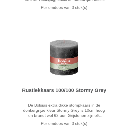
Taupe is een elegante basis kleurtint die
Per omdoos van
3 stuk(s)
perfect bij elke andere kleur in je interieur
matcht.
Rustiekkaars 100/100 Stormy Grey
De Bolsius extra dikke stompkaars in de
donkergrijze kleur Stormy Grey is 10cm hoog
en brandt wel 62 uur. Grijstonen zijn elk
seizoen een trend. Stormy Grey is een
Per omdoos van
3 stuk(s)
natuurlijke tint en de perfecte basic. De