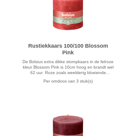
Rustiekkaars 100/100 Blossom
Pink
De Bolsius extra dikke stompkaars in de felroze
kleur Blossom Pink is 10cm hoog en brandt wel
62 uur. Roze zoals weelderig bloeiende
kersenbloesem in de lente. Met de heldere
Per omdoos van
3 stuk(s)
roze tint Blossom Pink fleur je je interieur
helemaal op.