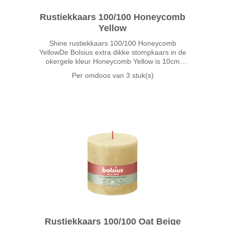
Rustiekkaars 100/100 Honeycomb
Yellow
Shine rustiekkaars 100/100 Honeycomb
YellowDe Bolsius extra dikke stompkaars in de
okergele kleur Honeycomb Yellow is 10cm
hoog en brandt wel 62 uur. Honeycomb Yellow
Per omdoos van
3 stuk(s)
doet je denken aan smeuïge verse honing.
Deze goudgele okertint geeft d
Rustiekkaars 100/100 Oat Beige