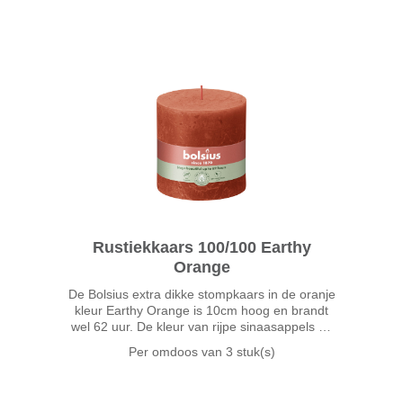
donkergrijze kleur kun je namelijk met el
Rustiekkaars 100/100 Earthy
Orange
De Bolsius extra dikke stompkaars in de oranje
kleur Earthy Orange is 10cm hoog en brandt
wel 62 uur. De kleur van rijpe sinaasappels en
van een late zonsondergang in de avond: dat
Per omdoos van
3 stuk(s)
is Earthy Orange. Verrassend en energiek!