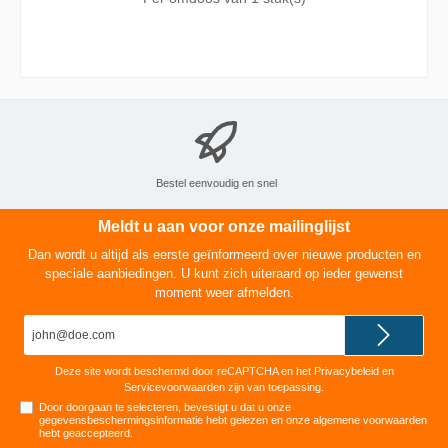
katoenen lontje altijd een perfecte vlam, zonder
zw
Bestel eenvoudig en snel
Meldt u aan voor onze mailinglijst
Dan wordt u altijd als eerste geïnformeerd over nieuwe producten en
speciale aanbiedingen. U kunt zich uiteraard op ieder gewenst
moment weer afmelden.
E-
mailadres*
Deze site wordt beschermd door reCAPTCHA en het
Privacybeleid
en
Servicevoorwaarden
zijn van toepassing.
Door doorgaan te selecteren, bevestigt u dat u onze
gegevensbeschermingsinformatie
hebt gelezen en onze
algemene voorwaarden
hebt geaccepteerd
.