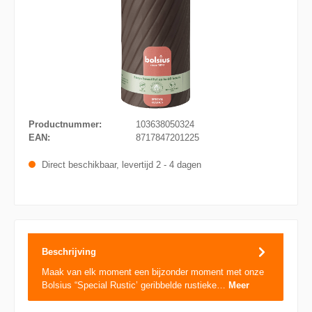
Productnummer:
103638050324
EAN:
8717847201225
Direct beschikbaar, levertijd 2 - 4 dagen
Beschrijving
Maak van elk moment een bijzonder moment met onze
Bolsius “Special Rustic’ geribbelde rustieke…
Meer