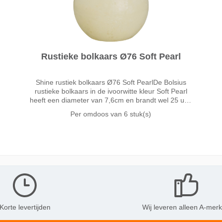
Rustieke bolkaars Ø76 Soft Pearl
Shine rustiek bolkaars Ø76 Soft PearlDe Bolsius
rustieke bolkaars in de ivoorwitte kleur Soft Pearl
heeft een diameter van 7,6cm en brandt wel 25 uur.
Soft Pearl is een subtiele ivoorwitte kleur
Per omdoos van
6 stuk(s)
geïnspireerd door de zachte tint van parel
Korte levertijden
Wij leveren alleen A-mer