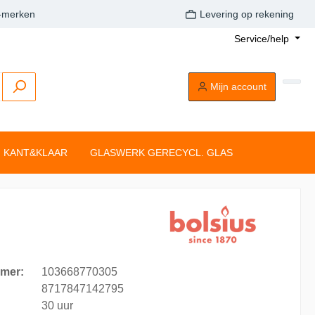
A-merken
Levering op rekening
Service/help
Mijn account
KANT&KLAAR
GLASWERK GERECYCL. GLAS
Buitenkaarsen
Tafelkaarsen
Drijflichten
Dompelkaarsen
Stompkaarsen
Tonkkaarsen
Silhouette rustiekkaarsen
Tafelkaarsen
mer:
103668770305
Clean Light
8717847142795
30 uur
aarsen
Drijflichten