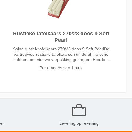
Rustieke tafelkaars 270/23 doos 9 Soft
Pearl
Shine rustiek tafelkaars 270/23 doos 9 Soft PearlDe
vertrouwde rustieke tafelkaarsen uit de Shine serie
hebben een nieuwe verpakking gekregen. Hierdoor
kunt u meer kleuren kwijt in dezelfde schapruimte.
Per omdoos van
1 stuk
Meer keuze betekent o
ken
Levering op rekening