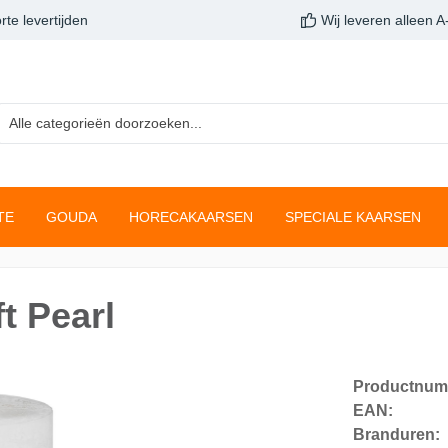
rte levertijden
Wij leveren alleen 
TE
GOUDA
HORECAKAARSEN
SPECIALE KAARSEN
arsen
inelichten
sen
aarsen
Clean Light
Gladde stompkaarsen
Buffetverwarming
Druipkaarsen
t Pearl
navulconcept
Kaarsen
Star Light
Neutrale Kaarsen
gslichten
Giftsets
en
Twilight
Productnum
nella
True Joy
EAN:
Branduren:
ustiekkaarsen
Fading metallic rustiekk