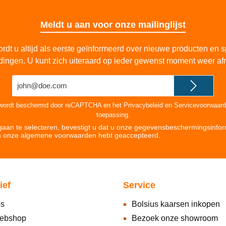
Meldt u aan voor onze mailinglijst
rdt u altijd als eerste geïnformeerd over nieuwe producten en s
dingen. U kunt zich uiteraard op ieder gewenst moment weer af
E-
mailadres*
 wordt beschermd door reCAPTCHA en het
Privacybeleid
en
Servicevoorwaar
toepassing.
aan te selecteren, bevestigt u dat u onze
gegevensbeschermingsinfor
n onze
algemene voorwaarden hebt geaccepteerd
.
ief
Service
ns
Bolsius kaarsen inkopen
ebshop
Bezoek onze showroom