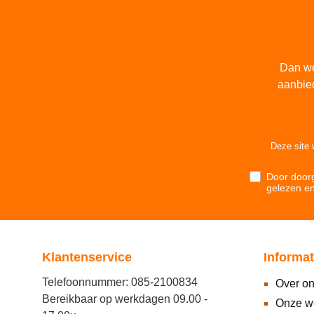
Dan wo
aanbie
Deze site
Door doorg
gelezen e
Klantenservice
Informat
Telefoonnummer: 085-2100834
Over o
Bereikbaar op werkdagen 09.00 -
Onze w