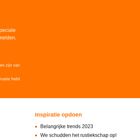
peciale
melden.
den
zijn van
matie
hebt
Inspiratie opdoen
Belangrijke trends 2023
We schudden het rustiekschap op!