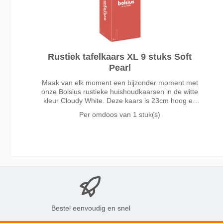
Rustiek tafelkaars XL 9 stuks Soft
Pearl
Maak van elk moment een bijzonder moment met
onze Bolsius rustieke huishoudkaarsen in de witte
kleur Cloudy White. Deze kaars is 23cm hoog en
blijft mooi tot een brandduur van wel 15 uur dankzij
Per omdoos van
1 stuk(s)
onze MaxAmbiance technologie. Deze technologie
combineert een unieke wax receptuur met een
superdunne lont voor het beste brandresultaat.
Gemaakt zonder palmolie en met plantaardige wax.
Onze volledige rustieke collectie bevat kaarsen in
verschillende formaten en trendy kleuren. Deze
kunnen op diverse manieren goed met elkaar
gecombineerd worden en zorgen zo voor warmte
en sfeer in je huis.
Bestel eenvoudig en snel