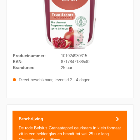
Productnummer:
101924930315
EAN:
8717847188540
Branduren:
25 uur
Direct beschikbaar, levertijd 2 - 4 dagen
Beschrijving
De rode Bolsius Granaatappel geurkaars in klein formaat
zit in een helder glas en brandt tot wel 25 uur lang.
Granaatappel i…
Meer