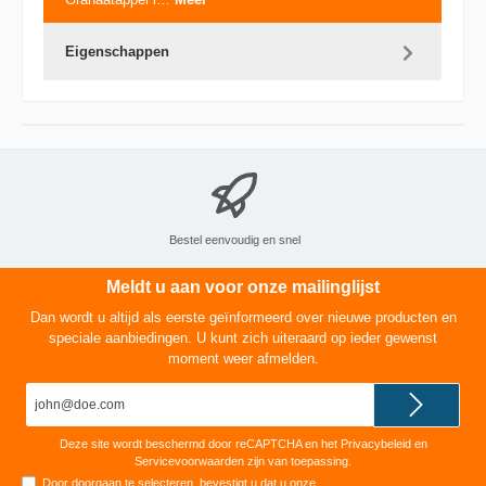
Eigenschappen
Bestel eenvoudig en snel
Meldt u aan voor onze mailinglijst
Dan wordt u altijd als eerste geïnformeerd over nieuwe producten en
speciale aanbiedingen. U kunt zich uiteraard op ieder gewenst
moment weer afmelden.
E-
mailadres*
Deze site wordt beschermd door reCAPTCHA en het
Privacybeleid
en
Servicevoorwaarden
zijn van toepassing.
Door doorgaan te selecteren, bevestigt u dat u onze