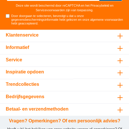
Deze site wordt beschermd door reCAPTCHA en het
Privacybeleid
en
Servicevoorwaarden
zijn van toepassing.
Door doorgaan te selecteren, bevestigt u dat u onze
gegevensbeschermingsinformatie
hebt gelezen en onze
algemene voorwaarden
hebt geaccepteerd
.
Klantenservice
Informatief
Service
Inspiratie opdoen
Trendcollecties
Bedrijfsgegevens
Betaal- en verzendmethoden
Vragen? Opmerkingen? Of een persoonlijk advies?