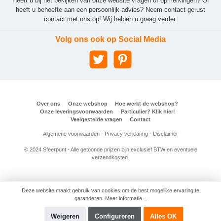
Heeft u bij het bekijken van onze website vragen of opmerkingen? Of
heeft u behoefte aan een persoonlijk advies? Neem contact gerust
contact met ons op! Wij helpen u graag verder.
Volg ons ook op Social Media
Over ons
Onze webshop
Hoe werkt de webshop?
Onze leveringsvoorwaarden
Particulier? Klik hier!
Veelgestelde vragen
Contact
Algemene voorwaarden
-
Privacy verklaring
-
Disclaimer
© 2024 Sfeerpunt - Alle getoonde prijzen zijn exclusief BTW en eventuele
verzendkosten.
Deze website maakt gebruik van cookies om de best mogelijke ervaring te
garanderen.
Meer informatie...
Weigeren
Configureren
Alles OK