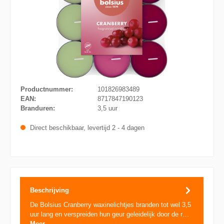
Productnummer:
101826983489
EAN:
8717847190123
Branduren:
3,5 uur
Direct beschikbaar, levertijd 2 - 4 dagen
Beschrijving
De Bolsius Cranberry waxinelichtjes branden tot wel 3,5
uur lang en verspreiden hun geur geleidelijk door de r…
Meer