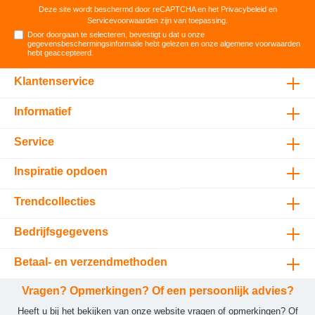
Deze site wordt beschermd door reCAPTCHA en het
Privacybeleid
en
Servicevoorwaarden
zijn van toepassing.
Door doorgaan te selecteren, bevestigt u dat u onze
gegevensbeschermingsinformatie
hebt gelezen en onze
algemene voorwaarden
hebt geaccepteerd
.
Klantenservice
Informatief
Service
Inspiratie opdoen
Trendcollecties
Bedrijfsgegevens
Betaal- en verzendmethoden
Vragen? Opmerkingen? Of een persoonlijk advies?
Heeft u bij het bekijken van onze website vragen of opmerkingen? Of