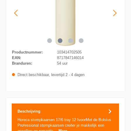
Productnummer:
103414702505
EAN:
8717847146014
Branduren:
54 uur
Direct beschikbaar, levertijd 2 - 4 dagen
Beschrijving
Horeca stompkaarsen 17/6 tray 12 IvoorMet de Bolsius
Professional stompkaarsen creëer je makkelijk een
gezellige en romantis…
Meer