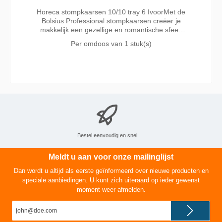
Horeca stompkaarsen 10/10 tray 6 IvoorMet de
Bolsius Professional stompkaarsen creëer je
makkelijk een gezellige en romantische sfeer.
De kaarsen zijn veilig, geurloos, makkelijk in
Per omdoos van
1 stuk(s)
gebruik en gemaakt voor 52 branduren zodat je
er verschillende dagen van kan genieten: van
het aperitief tot en met de borrel na het eten.De
kaarsen kunnen uiteraard ook zonder probleem
op een ander moment opnieuw worden
aangestoken. Dankzij de premium kwaliteit,
mooie en rustige vlam, gelijkmatige
verbranding, kies je met Bolsius Professional
stompkaarsen voor het beste resultaat.
Bestel eenvoudig en snel
Meldt u aan voor onze mailinglijst
Dan wordt u altijd als eerste geïnformeerd over nieuwe producten en
speciale aanbiedingen. U kunt zich uiteraard op ieder gewenst
moment weer afmelden.
E-
mailadres*