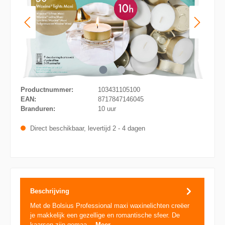
Productnummer:
103431105100
EAN:
8717847146045
Branduren:
10 uur
Direct beschikbaar, levertijd 2 - 4 dagen
Beschrijving
Met de Bolsius Professional maxi waxinelichten creëer
je makkelijk een gezellige en romantische sfeer. De
kaarsen zijn gemaa…
Meer