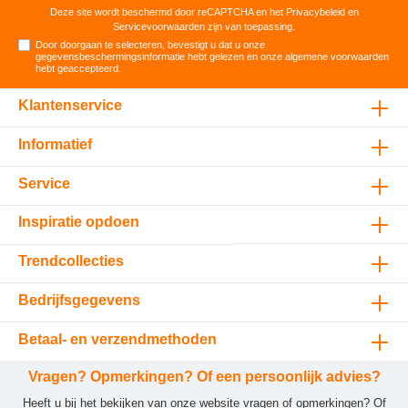
Deze site wordt beschermd door reCAPTCHA en het
Privacybeleid
en
Servicevoorwaarden
zijn van toepassing.
Door doorgaan te selecteren, bevestigt u dat u onze
gegevensbeschermingsinformatie
hebt gelezen en onze
algemene voorwaarden
hebt geaccepteerd
.
Klantenservice
Informatief
Service
Inspiratie opdoen
Trendcollecties
Bedrijfsgegevens
Betaal- en verzendmethoden
Vragen? Opmerkingen? Of een persoonlijk advies?
Heeft u bij het bekijken van onze website vragen of opmerkingen? Of