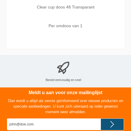
Clear cup doos 48 Transparant
Per omdoos van
1
Bestel eenvoudig en snel
Meldt u aan voor onze mailinglijst
Dan wordt u altijd als eerste geïnformeerd over nieuwe producten en
speciale aanbiedingen. U kunt zich uiteraard op ieder gewenst
moment weer afmelden.
E-
mailadres*