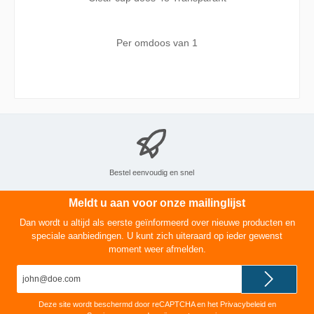
Per omdoos van
1
Bestel eenvoudig en snel
Meldt u aan voor onze mailinglijst
Dan wordt u altijd als eerste geïnformeerd over nieuwe producten en
speciale aanbiedingen. U kunt zich uiteraard op ieder gewenst
moment weer afmelden.
E-
mailadres*
Deze site wordt beschermd door reCAPTCHA en het
Privacybeleid
en