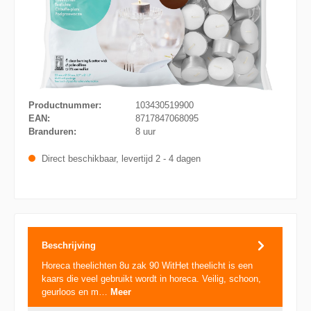
Productnummer:
103430519900
EAN:
8717847068095
Branduren:
8 uur
Direct beschikbaar, levertijd 2 - 4 dagen
Beschrijving
Horeca theelichten 8u zak 90 WitHet theelicht is een
kaars die veel gebruikt wordt in horeca. Veilig, schoon,
geurloos en m…
Meer