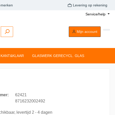
A-merken
Levering op rekening
Service/help
Mijn account
KANT&KLAAR
GLASWERK GERECYCL. GLAS
Buitenkaarsen
Tafelkaarsen
Drijflichten
Dompelkaarsen
Stompkaarsen
Tonkkaarsen
Silhouette rustiekkaarsen
mer:
62421
Tafelkaarsen
8716232002492
Clean Light
hikbaar, levertijd 2 - 4 dagen
aarsen
Drijflichten