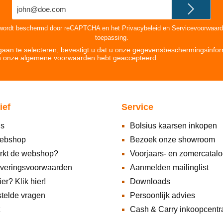
E-
mailadres*
 wordt beschermd door reCAPTCHA en het
Privacybeleid
en
Servicevoorwaar
toepassing.
aan te selecteren, bevestigt u dat u onze
gegevensbeschermingsinfor
n onze
algemene voorwaarden hebt geaccepteerd
.
ief
Service
ns
Bolsius kaarsen inkopen
ebshop
Bezoek onze showroom
rkt de webshop?
Voorjaars- en zomercatal
everingsvoorwaarden
Aanmelden mailinglist
ier? Klik hier!
Downloads
telde vragen
Persoonlijk advies
Cash & Carry inkoopcentr