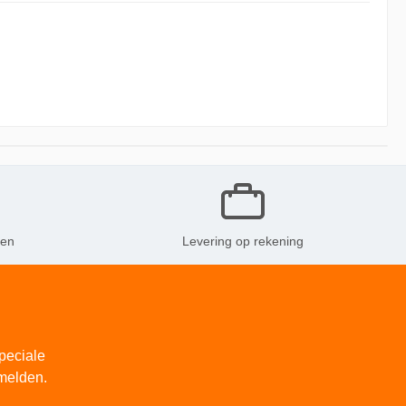
ken
Levering op rekening
peciale
melden.