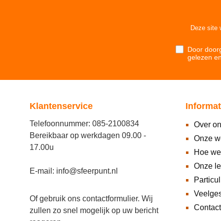
Deze site
Door doorg
gelezen e
Klantenservice
Informat
Telefoonnummer: 085-2100834
Over o
Bereikbaar op werkdagen 09.00 -
Onze w
17.00u
Hoe we
Onze l
E-mail: info@sfeerpunt.nl
Particul
Veelges
Of gebruik ons
contactformulier
. Wij
Contact
zullen zo snel mogelijk op uw bericht