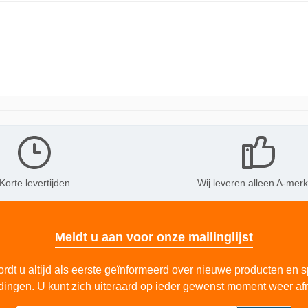
Korte levertijden
Wij leveren alleen A-mer
Meldt u aan voor onze mailinglijst
rdt u altijd als eerste geïnformeerd over nieuwe producten en s
dingen. U kunt zich uiteraard op ieder gewenst moment weer af