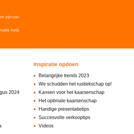
den
zijn van
matie
hebt
Inspiratie opdoen
Belangrijke trends 2023
We schudden het rustiekschap op!
ogus 2024
Kansen voor het kaarsenschap
Het optimale kaarsenschap
Handige presentatietips
Succesvolle verkooptips
a
Videos