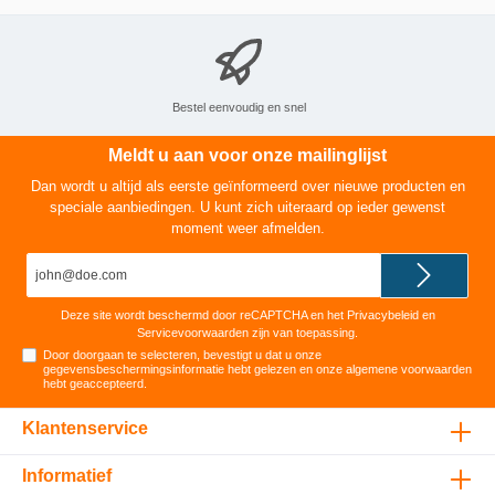
Bestel eenvoudig en snel
Meldt u aan voor onze mailinglijst
Dan wordt u altijd als eerste geïnformeerd over nieuwe producten en
speciale aanbiedingen. U kunt zich uiteraard op ieder gewenst
moment weer afmelden.
E-
mailadres*
Deze site wordt beschermd door reCAPTCHA en het
Privacybeleid
en
Servicevoorwaarden
zijn van toepassing.
Door doorgaan te selecteren, bevestigt u dat u onze
gegevensbeschermingsinformatie
hebt gelezen en onze
algemene voorwaarden
hebt geaccepteerd
.
Klantenservice
Informatief