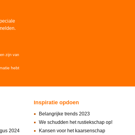
peciale
melden.
den
zijn van
matie
hebt
Inspiratie opdoen
Belangrijke trends 2023
We schudden het rustiekschap op!
ogus 2024
Kansen voor het kaarsenschap