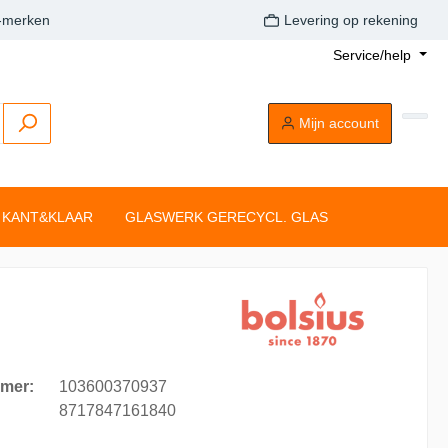
A-merken
Levering op rekening
Service/help
Mijn account
KANT&KLAAR
GLASWERK GERECYCL. GLAS
Buitenkaarsen
Tafelkaarsen
Drijflichten
Dompelkaarsen
Stompkaarsen
Tonkkaarsen
Silhouette rustiekkaarsen
Tafelkaarsen
mer:
103600370937
Clean Light
8717847161840
aarsen
Drijflichten