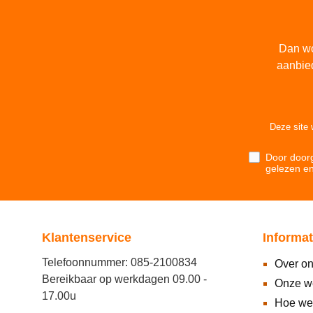
Dan wo
aanbie
Deze site
Door doorg
gelezen e
Klantenservice
Informat
Telefoonnummer: 085-2100834
Over o
Bereikbaar op werkdagen 09.00 -
Onze w
17.00u
Hoe we