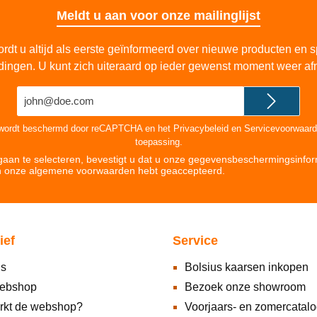
Meldt u aan voor onze mailinglijst
rdt u altijd als eerste geïnformeerd over nieuwe producten en s
dingen. U kunt zich uiteraard op ieder gewenst moment weer af
E-
mailadres*
 wordt beschermd door reCAPTCHA en het
Privacybeleid
en
Servicevoorwaar
toepassing.
aan te selecteren, bevestigt u dat u onze
gegevensbeschermingsinfor
n onze
algemene voorwaarden hebt geaccepteerd
.
ief
Service
ns
Bolsius kaarsen inkopen
ebshop
Bezoek onze showroom
rkt de webshop?
Voorjaars- en zomercatal