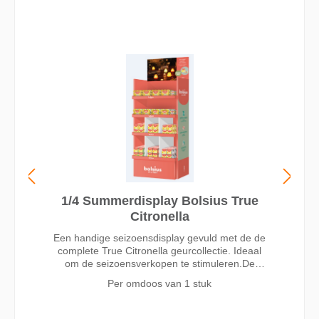
1/4 Summerdisplay Bolsius True
Citronella
Een handige seizoensdisplay gevuld met de de
complete True Citronella geurcollectie. Ideaal
om de seizoensverkopen te stimuleren.De
inhoud bestaat uit: Aantal: Art.nr.:
Per omdoos van
1 stuk
Omschrijving 48 stuks x 103625620332
Patiolicht 94/91 True Citronella Yellow 16 stuks
x 103625626732 Patiolicht 94/91 True