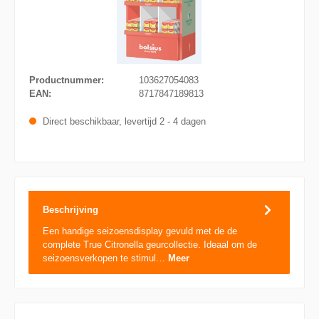
Productnummer:
103627054083
EAN:
8717847189813
Direct beschikbaar, levertijd 2 - 4 dagen
Beschrijving
Een handige seizoensdisplay gevuld met de de
complete True Citronella geurcollectie. Ideaal om de
seizoensverkopen te stimul…
Meer