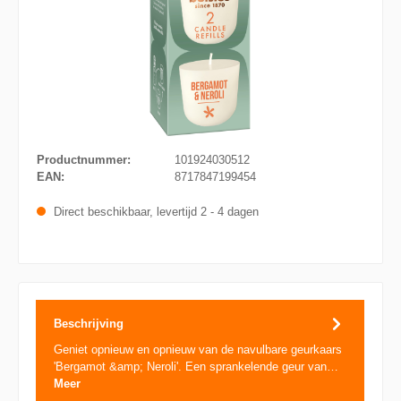
Productnummer:
101924030512
EAN:
8717847199454
Direct beschikbaar, levertijd 2 - 4 dagen
Beschrijving
Geniet opnieuw en opnieuw van de navulbare geurkaars
'Bergamot &amp; Neroli'. Een sprankelende geur van…
Meer