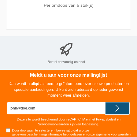
sinaasappelbloesem. In de speciale
Per omdoos van
6 stuk(s)
CleanLight-houder brandt de geurkaars
helemaal op, tot de laatste druppel wax.
Verwijder het lontplaatje en vul de houder
eenvoudig bij met één van de vijf magische
geurcombinaties. Zo kun je oneindig genieten
van heerlijke geuren in huis op een
duurzamere manier. Gemaakt met natuurlijke
vegan wax, natuurlijke extracten en zonder
pamolie.
Bestel eenvoudig en snel
Meldt u aan voor onze mailinglijst
Dan wordt u altijd als eerste geïnformeerd over nieuwe producten en
speciale aanbiedingen. U kunt zich uiteraard op ieder gewenst
moment weer afmelden.
E-
mailadres*
Deze site wordt beschermd door reCAPTCHA en het
Privacybeleid
en
Servicevoorwaarden
zijn van toepassing.
Door doorgaan te selecteren, bevestigt u dat u onze
gegevensbeschermingsinformatie
hebt gelezen en onze
algemene voorwaarden