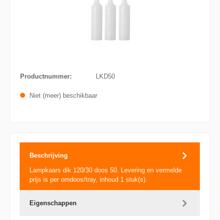
Productnummer:
LKD50
Niet (meer) beschikbaar
Beschrijving
Lampkaars dik 120/30 doos 50. Levering en vermelde
prijs is per omdoos/tray, inhoud 1 stuk(s).
Eigenschappen