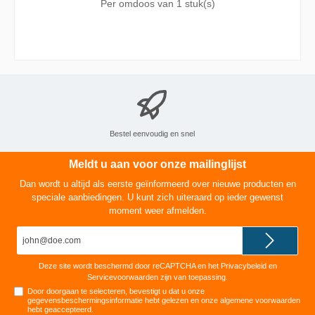
Per omdoos van
1 stuk(s)
bepri houder houdt de kaars op de juiste
brandhoogte.
Bestel eenvoudig en snel
Meldt u aan voor onze mailinglijst
Dan wordt u altijd als eerste geïnformeerd over nieuwe producten en
speciale aanbiedingen. U kunt zich uiteraard op ieder gewenst
moment weer afmelden.
E-
mailadres*
Deze site wordt beschermd door reCAPTCHA en het
Privacybeleid
en
Servicevoorwaarden
zijn van toepassing.
Door doorgaan te selecteren, bevestigt u dat u onze
gegevensbeschermingsinformatie
hebt gelezen en onze
algemene voorwaarden
hebt geaccepteerd
.