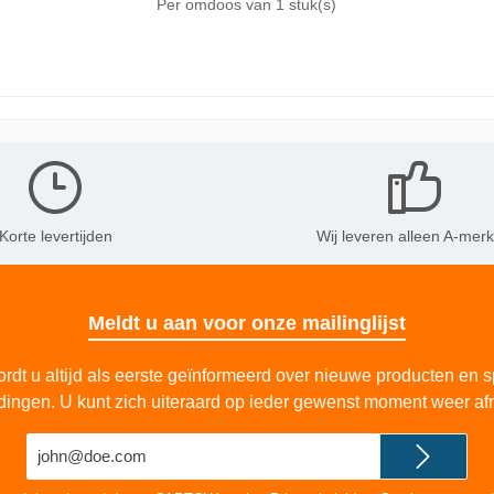
Per omdoos van
1 stuk(s)
Korte levertijden
Wij leveren alleen A-mer
Meldt u aan voor onze mailinglijst
rdt u altijd als eerste geïnformeerd over nieuwe producten en s
dingen. U kunt zich uiteraard op ieder gewenst moment weer af
E-
mailadres*