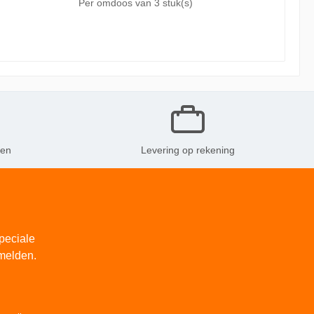
Per omdoos van
3 stuk(s)
kleur Sky Blue is 10cm hoog en
ken
Levering op rekening
peciale
melden.