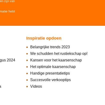
den
zijn van
matie
hebt
Inspiratie opdoen
Belangrijke trends 2023
We schudden het rustiekschap op!
ogus 2024
Kansen voor het kaarsenschap
Het optimale kaarsenschap
Handige presentatietips
Succesvolle verkooptips
a
Videos