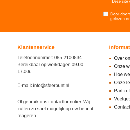
Deze site
Door doorg
gelezen e
Klantenservice
Informat
Telefoonnummer: 085-2100834
Over o
Bereikbaar op werkdagen 09.00 -
Onze w
17.00u
Hoe we
Onze l
E-mail: info@sfeerpunt.nl
Particul
Veelges
Of gebruik ons
contactformulier
. Wij
Contact
zullen zo snel mogelijk op uw bericht
reageren.