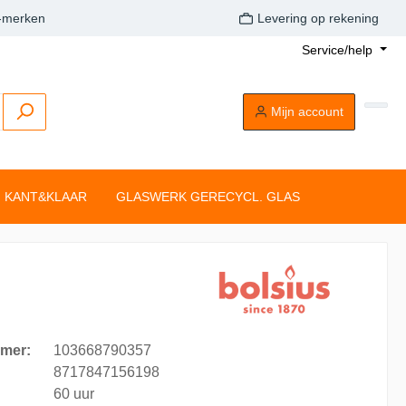
A-merken
Levering op rekening
Service/help
Mijn account
KANT&KLAAR
GLASWERK GERECYCL. GLAS
Buitenkaarsen
Tafelkaarsen
Drijflichten
Dompelkaarsen
Stompkaarsen
Tonkkaarsen
Silhouette rustiekkaarsen
Tafelkaarsen
mer:
103668790357
Clean Light
8717847156198
60 uur
aarsen
Drijflichten