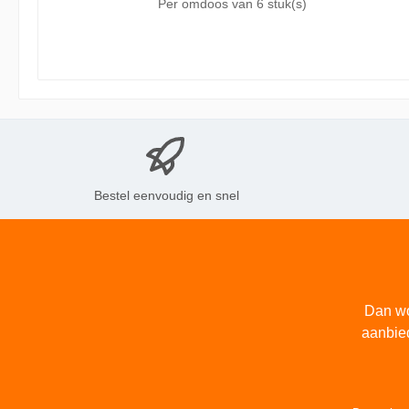
Per omdoos van
6 stuk(s)
Sky Blue heeft een diameter va
Bestel eenvoudig en snel
Dan wo
aanbie