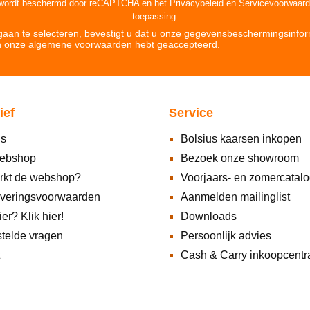
 wordt beschermd door reCAPTCHA en het
Privacybeleid
en
Servicevoorwaar
toepassing.
aan te selecteren, bevestigt u dat u onze
gegevensbeschermingsinfor
n onze
algemene voorwaarden hebt geaccepteerd
.
ief
Service
ns
Bolsius kaarsen inkopen
ebshop
Bezoek onze showroom
rkt de webshop?
Voorjaars- en zomercatal
everingsvoorwaarden
Aanmelden mailinglist
ier? Klik hier!
Downloads
telde vragen
Persoonlijk advies
Cash & Carry inkoopcentr