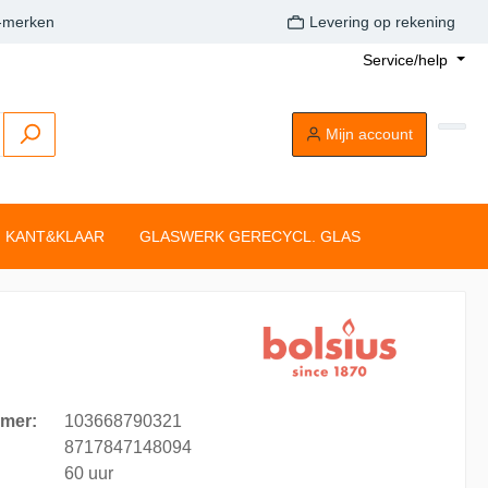
A-merken
Levering op rekening
Service/help
Mijn account
KANT&KLAAR
GLASWERK GERECYCL. GLAS
Buitenkaarsen
Tafelkaarsen
Drijflichten
Dompelkaarsen
Stompkaarsen
Tonkkaarsen
Silhouette rustiekkaarsen
Tafelkaarsen
mer:
103668790321
Clean Light
8717847148094
60 uur
aarsen
Drijflichten