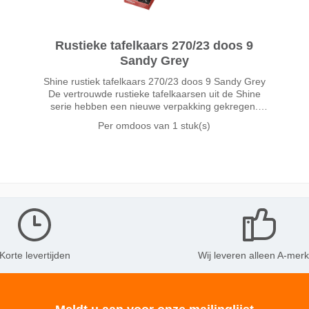
Rustieke tafelkaars 270/23 doos 9
Sandy Grey
Shine rustiek tafelkaars 270/23 doos 9 Sandy Grey
De vertrouwde rustieke tafelkaarsen uit de Shine
serie hebben een nieuwe verpakking gekregen.
Hierdoor kunt u meer kleuren kwijt in dezelfde
Per omdoos van
1 stuk(s)
schapruimte. Meer keuze betek
Korte levertijden
Wij leveren alleen A-mer