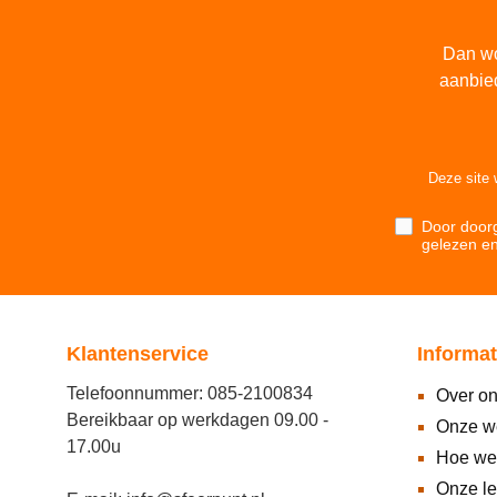
Dan wo
aanbie
Deze site
Door doorg
gelezen e
Klantenservice
Informat
Telefoonnummer: 085-2100834
Over o
Bereikbaar op werkdagen 09.00 -
Onze w
17.00u
Hoe we
Onze l