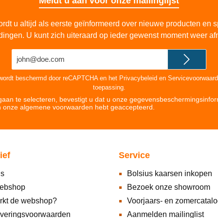
Meldt u aan voor onze mailinglijst
rdt u altijd als eerste geïnformeerd over nieuwe producten en s
dingen. U kunt zich uiteraard op ieder gewenst moment weer af
E-
mailadres*
 wordt beschermd door reCAPTCHA en het
Privacybeleid
en
Servicevoorwaar
toepassing.
aan te selecteren, bevestigt u dat u onze
gegevensbeschermingsinfor
n onze
algemene voorwaarden hebt geaccepteerd
.
ief
Service
ns
Bolsius kaarsen inkopen
ebshop
Bezoek onze showroom
rkt de webshop?
Voorjaars- en zomercatal
everingsvoorwaarden
Aanmelden mailinglist