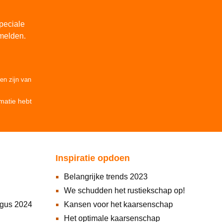
peciale
melden.
den
zijn van
matie
hebt
Inspiratie opdoen
Belangrijke trends 2023
We schudden het rustiekschap op!
ogus 2024
Kansen voor het kaarsenschap
Het optimale kaarsenschap