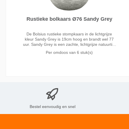
Rustieke bolkaars Ø76 Sandy Grey
De Bolsius rustieke stompkaars in de lichtgrijze
kleur Sandy Grey is 19cm hoog en brandt wel 77
uur. Sandy Grey is een zachte, lichtgrijze natuurtint
en mooi neutraal van kleur. Denk aan een
Per omdoos van
6 stuk(s)
zandstrand in de zomer! De perfecte basic die altijd
p
Bestel eenvoudig en snel