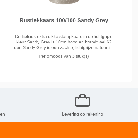
Rustiekkaars 100/100 Sandy Grey
De Bolsius extra dikke stompkaars in de lichtgrijze
kleur Sandy Grey is 10cm hoog en brandt wel 62
uur. Sandy Grey is een zachte, lichtgrijze natuurtint
en mooi neutraal van kleur. Denk aan een
Per omdoos van
3 stuk(s)
zandstrand in de zomer! De perfecte basic die altijd
ken
Levering op rekening