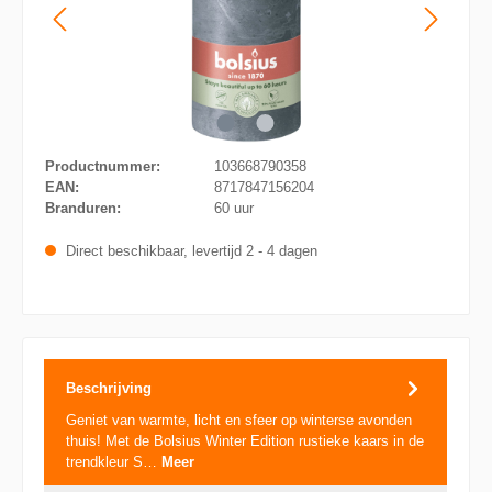
Productnummer:
103668790358
EAN:
8717847156204
Branduren:
60 uur
Direct beschikbaar, levertijd 2 - 4 dagen
Beschrijving
Geniet van warmte, licht en sfeer op winterse avonden
thuis! Met de Bolsius Winter Edition rustieke kaars in de
trendkleur S…
Meer