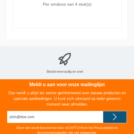
oudroze matte kleurtint die verrassend
Per omdoos van
4 stuk(s)
combineert met bruin, goud, grijs of
pastelkleuren. Een trendy kleur die past
bij elk seizoen.
Bestel eenvoudig en snel
Meldt u aan voor onze mailinglijst
Dan wordt u altijd als eerste geïnformeerd over nieuwe producten en
speciale aanbiedingen. U kunt zich uiteraard op ieder gewenst
moment weer afmelden.
E-
mailadres*
Deze site wordt beschermd door reCAPTCHA en het
Privacybeleid
en
Servicevoorwaarden
zijn van toepassing.