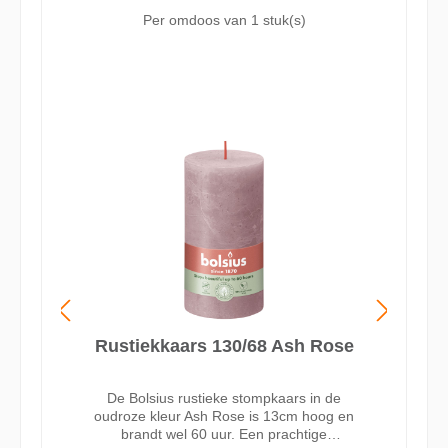
huis en maak je het gezellig. De Bolsius
Per omdoos van
1 stuk(s)
rustieke dinerkaarsen in de
donkerblauwe kleur Slate Blue zijn 27cm
hoog, druipen niet en branden wel 13
uur. Gemaakt met liefde voor mens en
planeet, zonder palmolie en met
natuurlijke vegan wax. Door het
katoenen lontje altijd een perfecte vlam,
zonder zwarte aanslag of walm.
Rustiekkaars 130/68 Ash Rose
De Bolsius rustieke stompkaars in de
oudroze kleur Ash Rose is 13cm hoog en
brandt wel 60 uur. Een prachtige