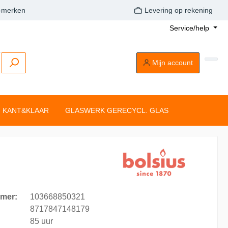
A-merken
Levering op rekening
Service/help
Mijn account
KANT&KLAAR
GLASWERK GERECYCL. GLAS
Buitenkaarsen
Tafelkaarsen
Drijflichten
Dompelkaarsen
Stompkaarsen
Tonkkaarsen
Silhouette rustiekkaarsen
Tafelkaarsen
mer:
103668850321
Clean Light
8717847148179
85 uur
aarsen
Drijflichten