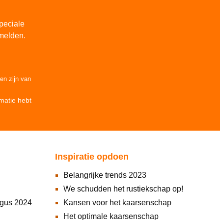
peciale
melden.
den
zijn van
matie
hebt
Inspiratie opdoen
Belangrijke trends 2023
We schudden het rustiekschap op!
ogus 2024
Kansen voor het kaarsenschap
Het optimale kaarsenschap