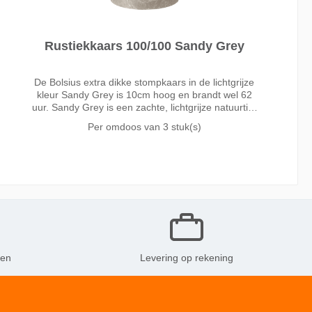
Rustiekkaars 100/100 Sandy Grey
De Bolsius extra dikke stompkaars in de lichtgrijze
kleur Sandy Grey is 10cm hoog en brandt wel 62
uur. Sandy Grey is een zachte, lichtgrijze natuurtint
en mooi neutraal van kleur. Denk aan een
Per omdoos van
3 stuk(s)
zandstrand in de zomer! De perfecte basic die altijd
ken
Levering op rekening