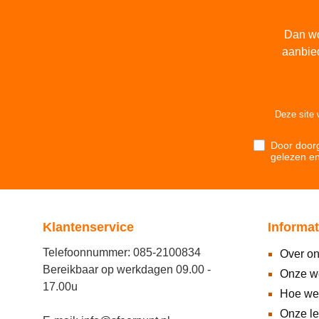
Dan wo
aanbie
Deze site
Door doorg
gelezen e
Klantenservice
Informat
Telefoonnummer: 085-2100834
Over o
Bereikbaar op werkdagen 09.00 -
Onze w
17.00u
Hoe we
Onze l