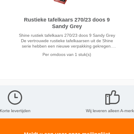
Rustieke tafelkaars 270/23 doos 9
Sandy Grey
Shine rustiek tafelkaars 270/23 doos 9 Sandy Grey
De vertrouwde rustieke tafelkaarsen uit de Shine
serie hebben een nieuwe verpakking gekregen.
Hierdoor kunt u meer kleuren kwijt in dezelfde
Per omdoos van
1 stuk(s)
schapruimte. Meer keuze betek
Korte levertijden
Wij leveren alleen A-mer