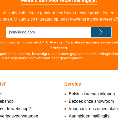
Meldt u aan voor onze mailinglijst
rdt u altijd als eerste geïnformeerd over nieuwe producten en s
dingen. U kunt zich uiteraard op ieder gewenst moment weer af
E-
mailadres*
 wordt beschermd door reCAPTCHA en het
Privacybeleid
en
Servicevoorwaar
toepassing.
aan te selecteren, bevestigt u dat u onze
gegevensbeschermingsinfor
n onze
algemene voorwaarden hebt geaccepteerd
.
ief
Service
ns
Bolsius kaarsen inkopen
ebshop
Bezoek onze showroom
rkt de webshop?
Voorjaars- en zomercatal
everingsvoorwaarden
Aanmelden mailinglist