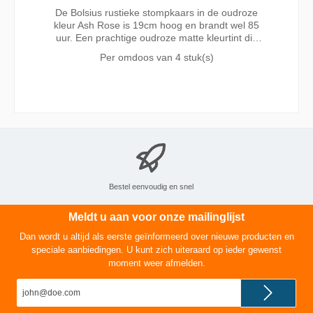
De Bolsius rustieke stompkaars in de oudroze
kleur Ash Rose is 19cm hoog en brandt wel 85
uur. Een prachtige oudroze matte kleurtint die
verrassend combineert met bruin, goud, grijs of
Per omdoos van
4 stuk(s)
pastelkleuren. Een trendy kleur die past bij elk
seizoen.
Bestel eenvoudig en snel
Meldt u aan voor onze mailinglijst
Dan wordt u altijd als eerste geïnformeerd over nieuwe producten en
speciale aanbiedingen. U kunt zich uiteraard op ieder gewenst
moment weer afmelden.
E-
mailadres*