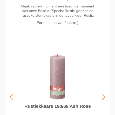
Maak van elk moment een bijzonder moment
met onze Bolsius “Special Rustic’ geribbelde
rustieke stompkaars in de taupe kleur Rustic
Taupe. Deze 13 cm hoge kaars blijft mooi tot
Per omdoos van
4 stuk(s)
een brandduur van wel 60 uur dankzij onze
MaxAmbiance technologie. Onze technologie
combineert een unieke wax receptuur met een
superdunne lont voor het beste brandresultaat.
Gemaakt zonder palmolie en met plantaardige
wax. Onze volledige rustieke collectie omvat
kaarsen in verschillende formaten en trendy
kleuren. Deze kunnen op diverse manieren
goed met elkaar gecombineerd worden en
zorgen zo voor warmte en sfeer in je huis.
Rustiekkaars 190/68 Ash Rose