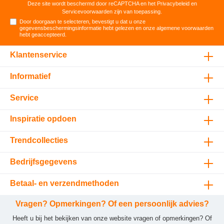
Deze site wordt beschermd door reCAPTCHA en het
Privacybeleid
en
Servicevoorwaarden
zijn van toepassing.
Door doorgaan te selecteren, bevestigt u dat u onze
gegevensbeschermingsinformatie
hebt gelezen en onze
algemene voorwaarden
hebt geaccepteerd
.
Klantenservice
Informatief
Service
Inspiratie opdoen
Trendcollecties
Bedrijfsgegevens
Betaal- en verzendmethoden
Vragen? Opmerkingen? Of een persoonlijk advies?
Heeft u bij het bekijken van onze website vragen of opmerkingen? Of