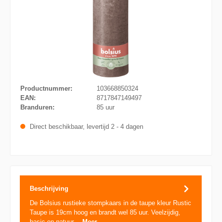
Productnummer:
103668850324
EAN:
8717847149497
Branduren:
85 uur
Direct beschikbaar, levertijd 2 - 4 dagen
Beschrijving
De Bolsius rustieke stompkaars in de taupe kleur Rustic
Taupe is 19cm hoog en brandt wel 85 uur. Veelzijdig,
basic en natuur…
Meer