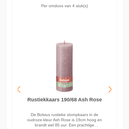
Copper maak je van elk moment een
Per omdoos van
4 stuk(s)
magisch moment. Deze Bolsius rustieke
stompkaars heeft een prachtig
kleurverloop van warm beige naar
glanzend koper in een metallic finish. De
kaars is 13cm hoog en blijft mooi tot een
brandduur van wel 60 uur dankzij onze
MaxAmbiance technologie. Deze
technologie combineert een unieke wax
receptuur met een superdunne lont voor
het beste brandresultaat. Gemaakt
zonder palmolie en met plantaardige
wax. In de Bolsius collectie vind je
rustieke kaarsen in verschillende
formaten en in diverse trendy kleuren,
die je goed met elkaar kunt combineren.
Rustiekkaars 190/68 Ash Rose
De Bolsius rustieke stompkaars in de
oudroze kleur Ash Rose is 19cm hoog en
brandt wel 85 uur. Een prachtige