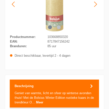
Productnummer:
103668850320
EAN:
8717847156242
Branduren:
85 uur
Direct beschikbaar, levertijd 2 - 4 dagen
Beschrijving
Geniet van warmte, licht en sfeer op winterse avonden
thuis! Met de Bolsius Winter Edition rustieke kaars in de
trendkleur O…
Meer