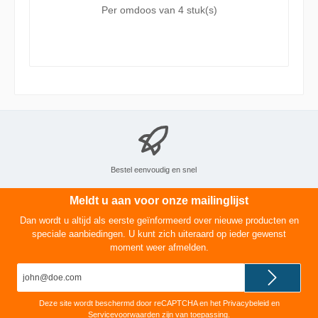
oudroze matte kleurtint die verrassend
Per omdoos van
4 stuk(s)
combineert met bruin, goud, grijs of
pastelkleuren. Een trendy kleur die past
bij elk seizoen.
Bestel eenvoudig en snel
Meldt u aan voor onze mailinglijst
Dan wordt u altijd als eerste geïnformeerd over nieuwe producten en
speciale aanbiedingen. U kunt zich uiteraard op ieder gewenst
moment weer afmelden.
E-
mailadres*
Deze site wordt beschermd door reCAPTCHA en het
Privacybeleid
en
Servicevoorwaarden
zijn van toepassing.