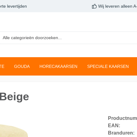
rte levertijden
Wij leveren alleen 
TE
GOUDA
HORECAKAARSEN
SPECIALE KAARSEN
arsen
inelichten
sen
aarsen
Clean Light
Gladde stompkaarsen
Buffetverwarming
Druipkaarsen
 Beige
navulconcept
Kaarsen
Star Light
Neutrale Kaarsen
gslichten
Giftsets
en
Twilight
Productnum
nella
True Joy
EAN:
Branduren:
ustiekkaarsen
Fading metallic rustiekk