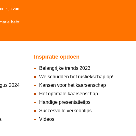
den
zijn van
matie
hebt
Inspiratie opdoen
Belangrijke trends 2023
We schudden het rustiekschap op!
ogus 2024
Kansen voor het kaarsenschap
Het optimale kaarsenschap
Handige presentatietips
Succesvolle verkooptips
a
Videos