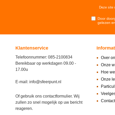
Deze site
Door doorg
gelezen e
Klantenservice
Informat
Telefoonnummer: 085-2100834
Over o
Bereikbaar op werkdagen 09.00 -
Onze w
17.00u
Hoe we
Onze l
E-mail: info@sfeerpunt.nl
Particul
Veelges
Of gebruik ons
contactformulier
. Wij
Contact
zullen zo snel mogelijk op uw bericht
reageren.