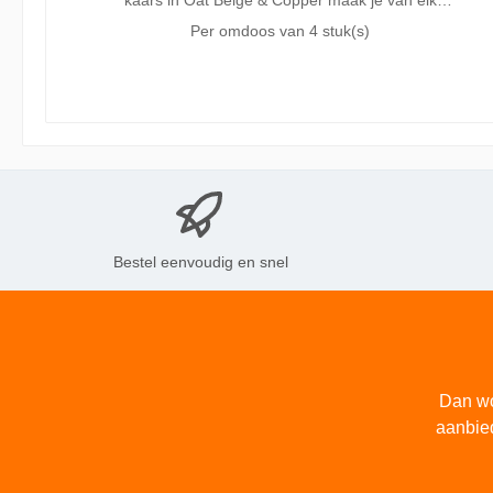
kaars in Oat Beige & Copper maak je van elk
moment een magisch moment. Deze Bolsius
Per omdoos van
4 stuk(s)
rustieke stompkaars heeft een prachtig
kleurverloop van warm beige naar glanzend
koper in een metallic finish. De kaars is 13cm
hoog en blijft mooi tot een brandduur van wel 60
uur dankzij onze MaxAmbiance technologie.
Deze technologie combineert een unieke wax
receptuur met een superdunne lont voor het
beste brandresultaat. Gemaakt zonder palmolie
en met plantaardige wax. In de Bolsius collectie
vind je rustieke kaarsen in verschillende formaten
en in diverse trendy kleuren, die je goed met
elkaar kunt combineren.
Bestel eenvoudig en snel
Dan wo
aanbie