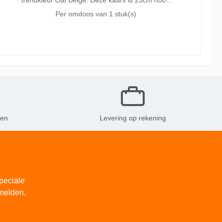
trendkleur Oat Beige. Deze kaars is 23cm hoog
en blijft mooi tot een brandduur van wel 15 uur
Per omdoos van
1 stuk(s)
dankzij onze MaxAmbiance technologie. Deze
technologie combineert een unieke wax
receptuur met een superdunne lont voor het
beste brandresultaat. Gemaakt zonder palmolie
en met plantaardige wax. Onze volledige rustieke
collectie bevat kaarsen in verschillende formaten
en trendy kleuren. Deze kunnen op diverse
manieren goed met elkaar gecombineerd worden
en zorgen zo voor warmte en sfeer in je huis.
ken
Levering op rekening
peciale
melden.