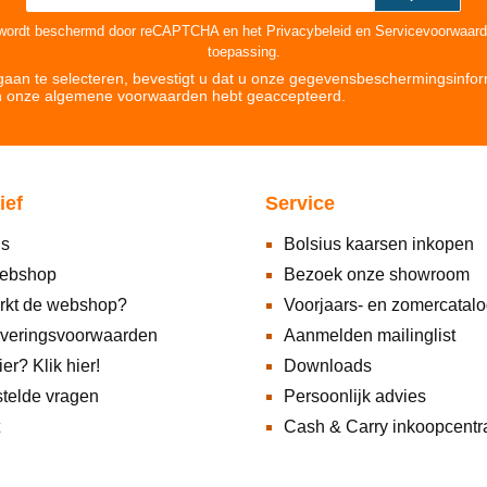
 wordt beschermd door reCAPTCHA en het
Privacybeleid
en
Servicevoorwaar
toepassing.
aan te selecteren, bevestigt u dat u onze
gegevensbeschermingsinfor
n onze
algemene voorwaarden hebt geaccepteerd
.
ief
Service
ns
Bolsius kaarsen inkopen
ebshop
Bezoek onze showroom
rkt de webshop?
Voorjaars- en zomercatal
everingsvoorwaarden
Aanmelden mailinglist
ier? Klik hier!
Downloads
telde vragen
Persoonlijk advies
Cash & Carry inkoopcentr