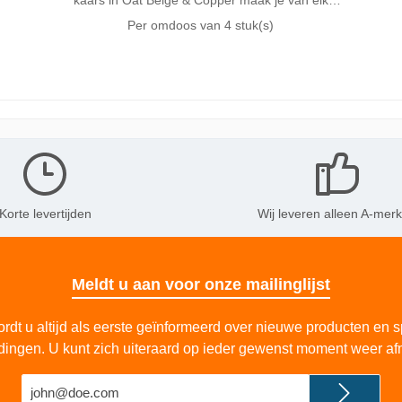
kaars in Oat Beige & Copper maak je van elk
moment een magisch moment. Deze Bolsius
Per omdoos van
4 stuk(s)
rustieke stompkaars heeft een prachtig
kleurverloop van warm beige naar glanzend
koper in een metallic finish. De kaars is 8cm hoog
en blijft mooi tot een brandduur van wel 35 uur
dankzij onze MaxAmbiance technologie. Deze
technologie combineert een unieke wax
receptuur met een superdunne lont voor het
beste brandresultaat. Gemaakt zonder palmolie
en met plantaardige wax. In de Bolsius collectie
vind je rustieke kaarsen in verschillende formaten
en in diverse trendy kleuren, die je goed met
elkaar kunt combineren.
Korte levertijden
Wij leveren alleen A-mer
Meldt u aan voor onze mailinglijst
rdt u altijd als eerste geïnformeerd over nieuwe producten en s
dingen. U kunt zich uiteraard op ieder gewenst moment weer af
E-
mailadres*