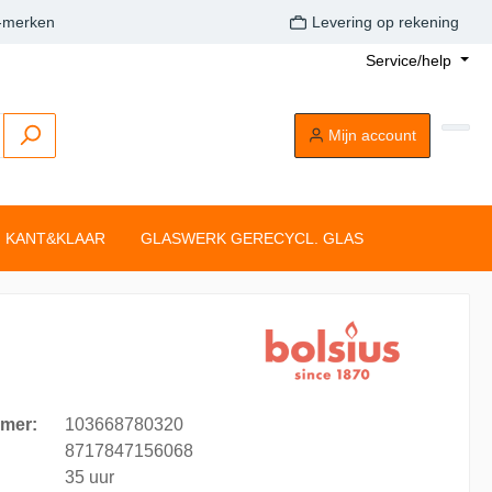
A-merken
Levering op rekening
Service/help
Mijn account
KANT&KLAAR
GLASWERK GERECYCL. GLAS
Buitenkaarsen
Tafelkaarsen
Drijflichten
Dompelkaarsen
Stompkaarsen
Tonkkaarsen
Silhouette rustiekkaarsen
Tafelkaarsen
mer:
103668780320
Clean Light
8717847156068
35 uur
aarsen
Drijflichten