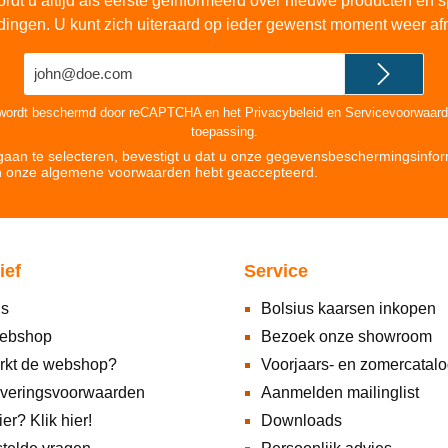
rdt u altijd als eerste geïnformeerd over nieuwe producten en s
dingen. U kunt zich uiteraard op ieder gewenst moment weer af
E-
mailadres*
 wordt beschermd door reCAPTCHA en het
Privacybeleid
en
Servicevoorwaar
toepassing.
aan te selecteren, bevestigt u dat u onze
gegevensbeschermingsinfor
n onze
algemene voorwaarden hebt geaccepteerd
.
ief
Service
ns
Bolsius kaarsen inkopen
ebshop
Bezoek onze showroom
rkt de webshop?
Voorjaars- en zomercatal
everingsvoorwaarden
Aanmelden mailinglist
ier? Klik hier!
Downloads