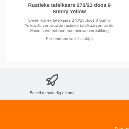
Rustieke tafelkaars 270/23 doos 9
Sunny Yellow
Shine rustiek tafelkaars 270/23 doos 9 Sunny
YellowDe vertrouwde rustieke tafelkaarsen uit de
Shine serie hebben een nieuwe verpakking
gekregen. Hierdoor kunt u meer kleuren kwijt in
Per omdoos van
1 stuk(s)
dezelfde schapruimte. Meer keuze betekent
Bestel eenvoudig en snel