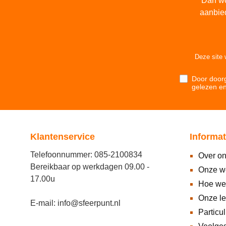
Dan wo
aanbie
Deze site
Door doorg
gelezen e
Klantenservice
Informat
Telefoonnummer: 085-2100834
Over o
Bereikbaar op werkdagen 09.00 -
Onze w
17.00u
Hoe we
Onze l
E-mail: info@sfeerpunt.nl
Particul