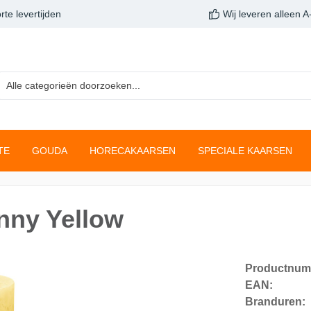
rte levertijden
Wij leveren alleen 
TE
GOUDA
HORECAKAARSEN
SPECIALE KAARSEN
arsen
inelichten
sen
aarsen
Clean Light
Gladde stompkaarsen
Buffetverwarming
Druipkaarsen
nny Yellow
navulconcept
Kaarsen
Star Light
Neutrale Kaarsen
gslichten
Giftsets
en
Twilight
Productnum
nella
True Joy
EAN:
Branduren:
ustiekkaarsen
Fading metallic rustiekk