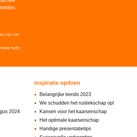
peciale
melden.
den
zijn van
matie
hebt
Inspiratie opdoen
Belangrijke trends 2023
We schudden het rustiekschap op!
ogus 2024
Kansen voor het kaarsenschap
Het optimale kaarsenschap
Handige presentatietips