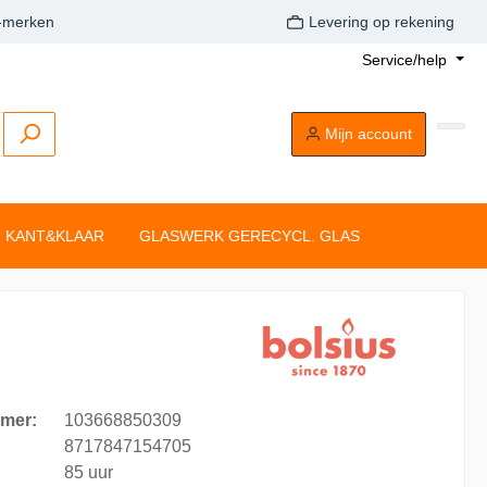
A-merken
Levering op rekening
Service/help
Mijn account
KANT&KLAAR
GLASWERK GERECYCL. GLAS
Buitenkaarsen
Tafelkaarsen
Drijflichten
Dompelkaarsen
Stompkaarsen
Tonkkaarsen
Silhouette rustiekkaarsen
Tafelkaarsen
mer:
103668850309
Clean Light
8717847154705
85 uur
aarsen
Drijflichten