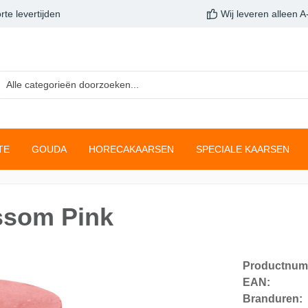
rte levertijden
Wij leveren alleen 
TE
GOUDA
HORECAKAARSEN
SPECIALE KAARSEN
arsen
inelichten
sen
aarsen
Clean Light
Gladde stompkaarsen
Buffetverwarming
Druipkaarsen
ssom Pink
navulconcept
Kaarsen
Star Light
Neutrale Kaarsen
gslichten
Giftsets
en
Twilight
Productnum
nella
True Joy
EAN:
Branduren:
ustiekkaarsen
Fading metallic rustiekk