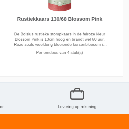
Rustiekkaars 130/68 Blossom Pink
De Bolsius rustieke stompkaars in de felroze kleur
Blossom Pink is 13cm hoog en brandt wel 60 uur.
Roze zoals weelderig bloeiende kersenbloesem in
de lente. Met de heldere roze tint Blossom Pink
Per omdoos van
4 stuk(s)
fleur je je interieur helemaal op.
ken
Levering op rekening