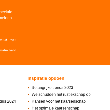
peciale
melden.
den
zijn van
matie
hebt
Inspiratie opdoen
Belangrijke trends 2023
We schudden het rustiekschap op!
ogus 2024
Kansen voor het kaarsenschap
Het optimale kaarsenschap