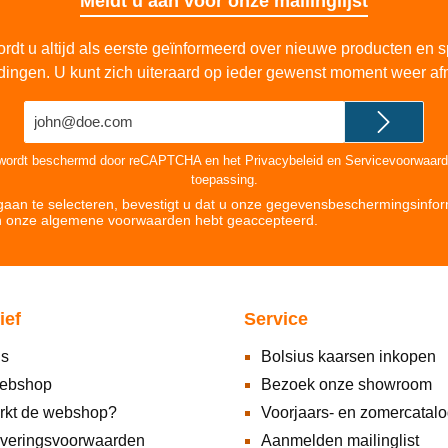
Meldt u aan voor onze mailinglijst
rdt u altijd als eerste geïnformeerd over nieuwe producten en s
dingen. U kunt zich uiteraard op ieder gewenst moment weer af
E-
mailadres*
 wordt beschermd door reCAPTCHA en het
Privacybeleid
en
Servicevoorwaar
toepassing.
aan te selecteren, bevestigt u dat u onze
gegevensbeschermingsinfor
n onze
algemene voorwaarden hebt geaccepteerd
.
ief
Service
ns
Bolsius kaarsen inkopen
ebshop
Bezoek onze showroom
rkt de webshop?
Voorjaars- en zomercatal
everingsvoorwaarden
Aanmelden mailinglist