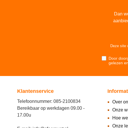
Dan wo
aanbie
Deze site
Door doorg
gelezen e
Klantenservice
Informat
Telefoonnummer: 085-2100834
Over o
Bereikbaar op werkdagen 09.00 -
Onze w
17.00u
Hoe we
Onze l