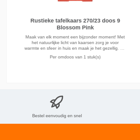
Rustieke tafelkaars 270/23 doos 9
Blossom Pink
Maak van elk moment een bijzonder moment! Met
het natuurlijke licht van kaarsen zorg je voor
warmte en sfeer in huis en maak je het gezellig. De
Bolsius rustieke dinerkaarsen in de roze kleur
Per omdoos van
1 stuk(s)
Blossom Pink zijn 27cm hoog, druipen niet en
branden wel 13 uur. Gemaakt met liefde voor mens
en planeet, zonder palmolie en met natuurlijke
vegan wax. Door het katoenen lontje altijd een
perfecte vlam, zonder zwarte aanslag of walm.
Bestel eenvoudig en snel