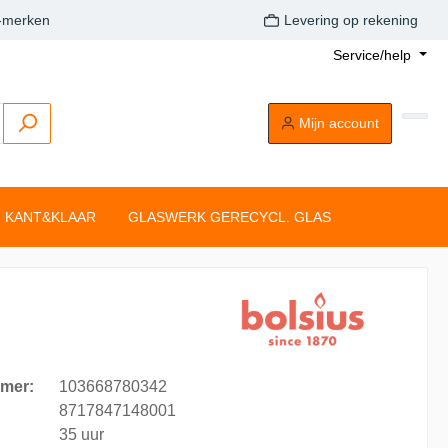
A-merken
Levering op rekening
Service/help
Mijn account
KANT&KLAAR
GLASWERK GERECYCL. GLAS
Buitenkaarsen
Tafelkaarsen
Drijflichten
Dompelkaarsen
Stompkaarsen
Tonkkaarsen
Silhouette rustiekkaarsen
Tafelkaarsen
mer:
103668780342
Clean Light
8717847148001
35 uur
aarsen
Drijflichten