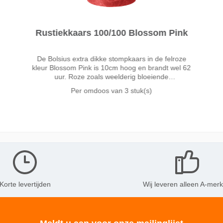
Rustiekkaars 100/100 Blossom Pink
De Bolsius extra dikke stompkaars in de felroze
kleur Blossom Pink is 10cm hoog en brandt wel 62
uur. Roze zoals weelderig bloeiende
kersenbloesem in de lente. Met de heldere roze tint
Per omdoos van
3 stuk(s)
Blossom Pink fleur je je interieur helemaal op.
Korte levertijden
Wij leveren alleen A-mer