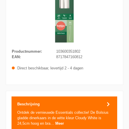
Productnummer:
103600351802
EAN:
8717847160812
Direct beschikbaar, levertijd 2 - 4 dagen
Beschrijving
Ontdek de vernieuwde Essentials collectie! De Bolsius
gladde dinerkaars in de witte kleur Cloudy White is
24,5cm hoog en bra…
Meer