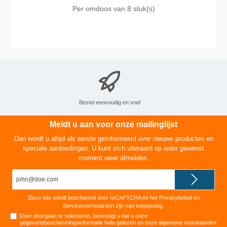
Taps toelopend voor een trendy look.Gemaakt
Per omdoos van
8 stuk(s)
zonder palmolie en met natuurlijke vegan wax.
In deze collectie vind je elegante kaarsen in
verschillende formaten en kleuren, die je goed
met elkaar kunt combineren. Essentieel voor
elk interieur!
Bestel eenvoudig en snel
Meldt u aan voor onze mailinglijst
Dan wordt u altijd als eerste geïnformeerd over nieuwe producten en
speciale aanbiedingen. U kunt zich uiteraard op ieder gewenst
moment weer afmelden.
E-
mailadres*
Deze site wordt beschermd door reCAPTCHA en het
Privacybeleid
en
Servicevoorwaarden
zijn van toepassing.
Door doorgaan te selecteren, bevestigt u dat u onze
gegevensbeschermingsinformatie
hebt gelezen en onze
algemene voorwaarden