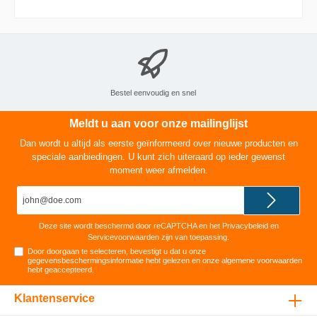
voor het beste brandresultaat. Gemaakt zonder
palmolie en met plantaardige wax. Onze
volledige rustieke collectie bevat kaarsen in
verschillende formaten en trendy kleuren. Deze
kunnen op diverse manieren goed met elkaar
gecombineerd worden en zorgen zo voor
warmte en sfeer in je huis.
Bestel eenvoudig en snel
Meldt u aan voor onze mailinglijst
Dan wordt u altijd als eerste geïnformeerd over nieuwe producten en
speciale aanbiedingen. U kunt zich uiteraard op ieder gewenst
moment weer afmelden.
E-
mailadres*
Deze site wordt beschermd door reCAPTCHA en het
Privacybeleid
en
Servicevoorwaarden
zijn van toepassing.
Door doorgaan te selecteren, bevestigt u dat u onze
gegevensbeschermingsinformatie
hebt gelezen en onze
algemene voorwaarden
hebt geaccepteerd
.
Klantenservice