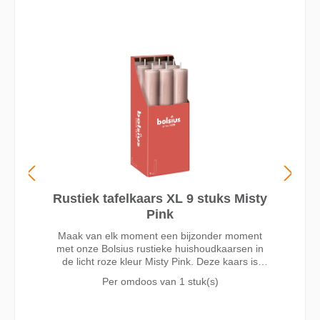
Rustiek tafelkaars XL 9 stuks Misty
Pink
Maak van elk moment een bijzonder moment
met onze Bolsius rustieke huishoudkaarsen in
de licht roze kleur Misty Pink. Deze kaars is
23cm hoog en blijft mooi tot een brandduur van
Per omdoos van
1 stuk(s)
wel 15 uur dankzij onze MaxAmbiance
technologie. Deze technologie combineert een
unieke wax receptuur met een superdunne lont