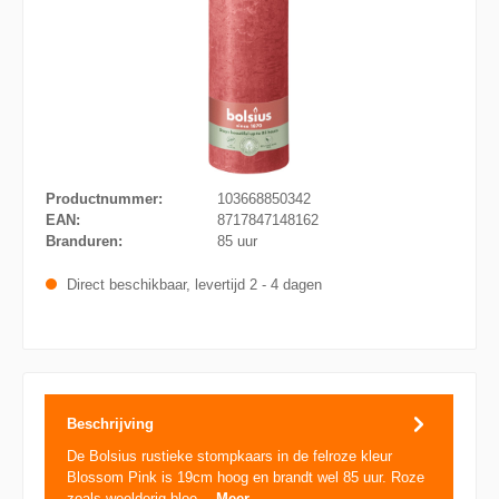
Productnummer:
103668850342
EAN:
8717847148162
Branduren:
85 uur
Direct beschikbaar, levertijd 2 - 4 dagen
Beschrijving
De Bolsius rustieke stompkaars in de felroze kleur
Blossom Pink is 19cm hoog en brandt wel 85 uur. Roze
zoals weelderig bloe…
Meer