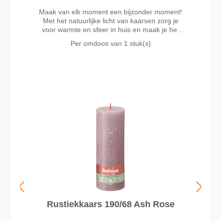
Maak van elk moment een bijzonder moment!
Met het natuurlijke licht van kaarsen zorg je
voor warmte en sfeer in huis en maak je het
gezellig. De Bolsius rustieke dinerkaarsen in de
Per omdoos van
1 stuk(s)
roze kleur Blossom Pink zijn 27cm hoog,
druipen niet en branden wel 13 uur. Gemaakt
met liefde voor mens en planeet, zonder
palmolie en met natuurlijke vegan wax. Door
het katoenen lontje altijd een perfecte vlam,
zonder zwarte aanslag of walm.
Rustiekkaars 190/68 Ash Rose