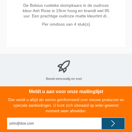
De Bolsius rustieke stompkaars in de oudroze
kleur Ash Rose is 19cm hoog en brandt wel 85
uur. Een prachtige oudroze matte kleurtint die
verrassend combineert met bruin, goud, grijs of
Per omdoos van
4 stuk(s)
pastelkleuren. Een trendy kleur die past bij elk
seizoen.
Bestel eenvoudig en snel
Meldt u aan voor onze mailinglijst
Dan wordt u altijd als eerste geïnformeerd over nieuwe producten en
speciale aanbiedingen. U kunt zich uiteraard op ieder gewenst
moment weer afmelden.
E-
mailadres*