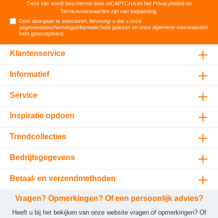
Deze site wordt beschermd door reCAPTCHA en het
Privacybeleid
en
Servicevoorwaarden
zijn van toepassing.
Door doorgaan te selecteren, bevestigt u dat u onze
gegevensbeschermingsinformatie
hebt gelezen en onze
algemene voorwaarden
hebt geaccepteerd
.
Klantenservice
Informatief
Service
Inspiratie opdoen
Trendcollecties
Bedrijfsgegevens
Betaal- en verzendmethoden
Vragen? Opmerkingen? Of een persoonlijk advies?
Heeft u bij het bekijken van onze website vragen of opmerkingen? Of